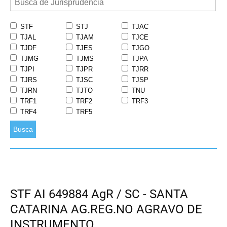
STF
STJ
TJAC
TJAL
TJAM
TJCE
TJDF
TJES
TJGO
TJMG
TJMS
TJPA
TJPI
TJPR
TJRR
TJRS
TJSC
TJSP
TJRN
TJTO
TNU
TRF1
TRF2
TRF3
TRF4
TRF5
Busca
STF AI 649884 AgR / SC - SANTA
CATARINA AG.REG.NO AGRAVO DE
INSTRUMENTO