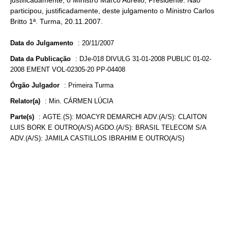
justificadamente, o Ministro Marco Aurélio, Presidente. Não
participou, justificadamente, deste julgamento o Ministro Carlos
Britto 1ª. Turma, 20.11.2007.
Data do Julgamento
:
20/11/2007
Data da Publicação
:
DJe-018 DIVULG 31-01-2008 PUBLIC 01-02-
2008 EMENT VOL-02305-20 PP-04408
Órgão Julgador
:
Primeira Turma
Relator(a)
:
Min. CÁRMEN LÚCIA
Parte(s)
:
AGTE.(S): MOACYR DEMARCHI ADV.(A/S): CLAITON
LUIS BORK E OUTRO(A/S) AGDO.(A/S): BRASIL TELECOM S/A
ADV.(A/S): JAMILA CASTILLOS IBRAHIM E OUTRO(A/S)