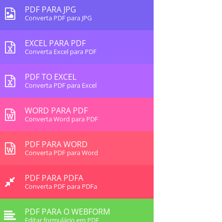
PDF PARA JPG
Converta PDF para JPG
EXCEL PARA PDF
Converta Excel para PDF
PDF TO EXCEL
Converta PDF para Excel
WORD PARA PDF
Converta Word para PDF
PDF PARA WORD
Converta PDF para Word
PDF PARA PDFA
Converta PDF para PDFa
PDF PARA O WEBFORM
Editar formulário em PDF