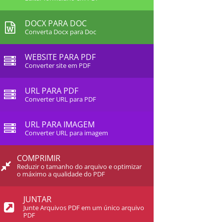
DOCX PARA DOC
Converta Docx para Doc
WEBSITE PARA PDF
Converter site em PDF
URL PARA PDF
Converter URL para PDF
URL PARA IMAGEM
Converter URL para imagem
COMPRIMIR
Reduzir o tamanho do arquivo e optimizar
o máximo a qualidade do PDF
JUNTAR
Junte Arquivos PDF em um único arquivo
PDF