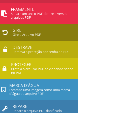
FRAGMENTE
Separe um único PDF dentre diversos
arquivos PDF
GIRE
Gire o Arquivo PDF
DESTRAVE
Remova a proteção por senha do PDF
PROTEGER
Proteja o arquivo PDF adicionando senha
no PDF
MARCA D`ÁGUA
Estampe uma imagem como uma marca
d`água do arquivo PDF
REPARE
Repare o arquivo PDF danificado