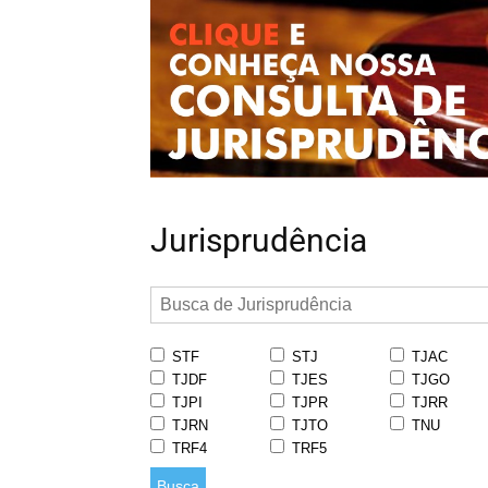
Jurisprudência
STF
STJ
TJAC
TJDF
TJES
TJGO
TJPI
TJPR
TJRR
TJRN
TJTO
TNU
TRF4
TRF5
Busca