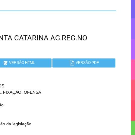
SANTA CATARINA AG.REG.NO
VERSÃO HTML
VERSÃO PDF
S

ão
