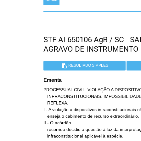
STF AI 650106 AgR / SC - 
AGRAVO DE INSTRUMENTO
RESULTADO SIMPLES
Ementa
PROCESSUAL CIVIL. VIOLAÇÃO A DISPOSITIVO
   INFRACONSTITUCIONAIS. IMPOSSIBILIDADE. FIXAÇÃO. OFENSA

   REFLEXA.

I - A violação a dispositivos infraconstitucionais n
   enseja o cabimento de recurso extraordinário.

II - O acórdão

   recorrido decidiu a questão à luz da interpretação da legislação

   infraconstitucional aplicável à espécie.
