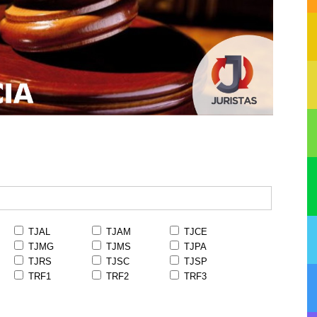
TJAL
TJAM
TJCE
TJMG
TJMS
TJPA
TJRS
TJSC
TJSP
TRF1
TRF2
TRF3