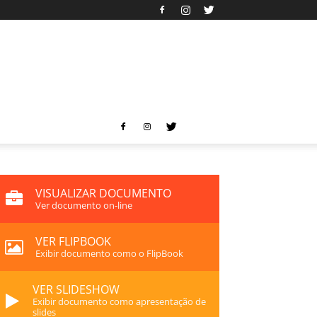
VISUALIZAR DOCUMENTO
Ver documento on-line
VER FLIPBOOK
Exibir documento como o FlipBook
VER SLIDESHOW
Exibir documento como apresentação de
slides