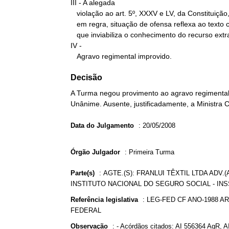
III - A alegada

   violação ao art. 5º, XXXV e LV, da Constituição, pode configurar,

   em regra, situação de ofensa reflexa ao texto constitucional, o

   que inviabiliza o conhecimento do recurso extraordinário.

IV -

   Agravo regimental improvido.
Decisão
A Turma negou provimento ao agravo regimental 
Unânime. Ausente, justificadamente, a Ministra 
Data do Julgamento
:
20/05/2008
Órgão Julgador
:
Primeira Turma
Parte(s)
:
AGTE.(S): FRANLUI TÊXTIL LTDA ADV.
INSTITUTO NACIONAL DO SEGURO SOCIAL - IN
Referência legislativa
:
LEG-FED CF ANO-1988 AR
FEDERAL
Observação
:
- Acórdãos citados: AI 556364 AgR, A