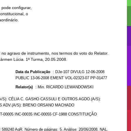
no agravo de instrumento, nos termos do voto do Relator.
Cármen Lúcia. 1ª Turma, 20.05.2008.
Data da Publicação
:
DJe-107 DIVULG 12-06-2008
PUBLIC 13-06-2008 EMENT VOL-02323-07 PP-01477
Relator(a)
:
Min. RICARDO LEWANDOWSKI
(A/S): CÉLIA C. GASHO CASSULI E OUTROS AGDO.(A/S):
SS ADV.(A/S): BRENO ORSANO MACHADO
T-00005 INC-00035 INC-00055 CF-1988 CONSTITUIÇÃO
I 589240 AgR. Número de páginas: 5. Análise: 20/06/2008, NAL.