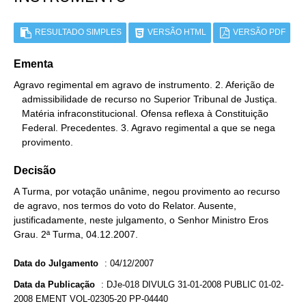
RESULTADO SIMPLES
VERSÃO HTML
VERSÃO PDF
Ementa
Agravo regimental em agravo de instrumento. 2. Aferição de

   admissibilidade de recurso no Superior Tribunal de Justiça.

   Matéria infraconstitucional. Ofensa reflexa à Constituição

   Federal. Precedentes. 3. Agravo regimental a que se nega

   provimento.
Decisão
A Turma, por votação unânime, negou provimento ao recurso
de agravo, nos termos do voto do Relator. Ausente,
justificadamente, neste julgamento, o Senhor Ministro Eros
Grau. 2ª Turma, 04.12.2007.
Data do Julgamento
:
04/12/2007
Data da Publicação
:
DJe-018 DIVULG 31-01-2008 PUBLIC 01-02-
2008 EMENT VOL-02305-20 PP-04440