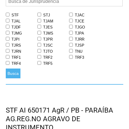
STF
STJ
TJAC
TJAL
TJAM
TJCE
TJDF
TJES
TJGO
TJMG
TJMS
TJPA
TJPI
TJPR
TJRR
TJRS
TJSC
TJSP
TJRN
TJTO
TNU
TRF1
TRF2
TRF3
TRF4
TRF5
Busca
STF AI 650171 AgR / PB - PARAÍBA
AG.REG.NO AGRAVO DE
INSTRUMENTO