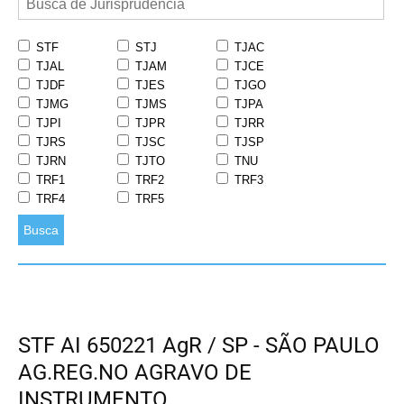
STF
STJ
TJAC
TJAL
TJAM
TJCE
TJDF
TJES
TJGO
TJMG
TJMS
TJPA
TJPI
TJPR
TJRR
TJRS
TJSC
TJSP
TJRN
TJTO
TNU
TRF1
TRF2
TRF3
TRF4
TRF5
Busca
STF AI 650221 AgR / SP - SÃO PAULO
AG.REG.NO AGRAVO DE
INSTRUMENTO