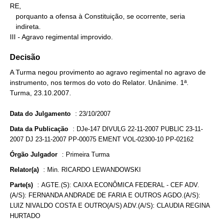
RE,

   porquanto a ofensa à Constituição, se ocorrente, seria

   indireta.

III - Agravo regimental improvido.
Decisão
A Turma negou provimento ao agravo regimental no agravo de
instrumento, nos termos do voto do Relator. Unânime. 1ª.
Turma, 23.10.2007.
Data do Julgamento
:
23/10/2007
Data da Publicação
:
DJe-147 DIVULG 22-11-2007 PUBLIC 23-11-
2007 DJ 23-11-2007 PP-00075 EMENT VOL-02300-10 PP-02162
Órgão Julgador
:
Primeira Turma
Relator(a)
:
Min. RICARDO LEWANDOWSKI
Parte(s)
:
AGTE.(S): CAIXA ECONÔMICA FEDERAL - CEF ADV.
(A/S): FERNANDA ANDRADE DE FARIA E OUTROS AGDO.(A/S):
LUIZ NIVALDO COSTA E OUTRO(A/S) ADV.(A/S): CLAUDIA REGINA
HURTADO