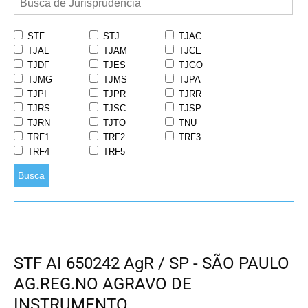
STF
STJ
TJAC
TJAL
TJAM
TJCE
TJDF
TJES
TJGO
TJMG
TJMS
TJPA
TJPI
TJPR
TJRR
TJRS
TJSC
TJSP
TJRN
TJTO
TNU
TRF1
TRF2
TRF3
TRF4
TRF5
Busca
STF AI 650242 AgR / SP - SÃO PAULO
AG.REG.NO AGRAVO DE
INSTRUMENTO