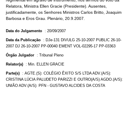
regimental em agravo de instrumento, nos termos do voto da
Relatora, Ministra Ellen Gracie (Presidente). Ausentes,
justificadamente, os Senhores Ministros Carlos Britto, Joaquim
Barbosa e Eros Grau. Plenário, 20.9.2007.
Data do Julgamento
:
20/09/2007
Data da Publicação
:
DJe-131 DIVULG 25-10-2007 PUBLIC 26-10-
2007 DJ 26-10-2007 PP-00040 EMENT VOL-02295-17 PP-03363
Órgão Julgador
:
Tribunal Pleno
Relator(a)
:
Min. ELLEN GRACIE
Parte(s)
:
AGTE.(S): COLÉGIO ÊXITO S/S LTDA ADV.(A/S):
CRISTINA LÚCIA PALUDETO PARIZZI E OUTRO(A/S) AGDO.(A/S):
UNIÃO ADV.(A/S): PFN - GUSTAVO ALCIDES DA COSTA