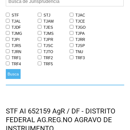
STF
STJ
TJAC
TJAL
TJAM
TJCE
TJDF
TJES
TJGO
TJMG
TJMS
TJPA
TJPI
TJPR
TJRR
TJRS
TJSC
TJSP
TJRN
TJTO
TNU
TRF1
TRF2
TRF3
TRF4
TRF5
Busca
STF AI 652159 AgR / DF - DISTRITO
FEDERAL AG.REG.NO AGRAVO DE
INSTRUMENTO