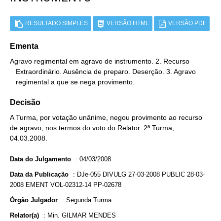
RESULTADO SIMPLES
VERSÃO HTML
VERSÃO PDF
Ementa
Agravo regimental em agravo de instrumento. 2. Recurso

   Extraordinário. Ausência de preparo. Deserção. 3. Agravo

   regimental a que se nega provimento.
Decisão
A Turma, por votação unânime, negou provimento ao recurso
de agravo, nos termos do voto do Relator. 2ª Turma,
04.03.2008.
Data do Julgamento
:
04/03/2008
Data da Publicação
:
DJe-055 DIVULG 27-03-2008 PUBLIC 28-03-
2008 EMENT VOL-02312-14 PP-02678
Órgão Julgador
:
Segunda Turma
Relator(a)
:
Min. GILMAR MENDES