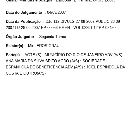
Gilmar Mendes e Joaquim Barbosa. 2ª Turma, 04.09.2007.
Data do Julgamento
:
04/09/2007
Data da Publicação
:
DJe-112 DIVULG 27-09-2007 PUBLIC 28-09-
2007 DJ 28-09-2007 PP-00056 EMENT VOL-02291-12 PP-02450
Órgão Julgador
:
Segunda Turma
Relator(a)
:
Min. EROS GRAU
Parte(s)
:
AGTE.(S) : MUNICÍPIO DO RIO DE JANEIRO ADV.(A/S) :
ANA MARIA DA SILVA BRITO AGDO.(A/S) : SOCIEDADE
ESPANHOLA DE BENEFICÊNCIA ADV.(A/S) : JOEL ESPINDOLA DA
COSTA E OUTRO(A/S)