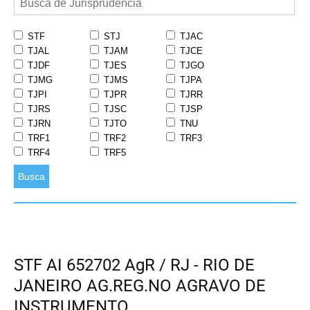
STF
STJ
TJAC
TJAL
TJAM
TJCE
TJDF
TJES
TJGO
TJMG
TJMS
TJPA
TJPI
TJPR
TJRR
TJRS
TJSC
TJSP
TJRN
TJTO
TNU
TRF1
TRF2
TRF3
TRF4
TRF5
Busca
STF AI 652702 AgR / RJ - RIO DE
JANEIRO AG.REG.NO AGRAVO DE
INSTRUMENTO