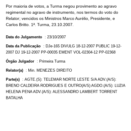
Por maioria de votos, a Turma negou provimento ao agravo
regimental no agravo de instrumento, nos termos do voto do
Relator; vencidos os Ministros Marco Aurélio, Presidente, e
Carlos Britto. 1ª. Turma, 23.10.2007.
Data do Julgamento
:
23/10/2007
Data da Publicação
:
DJe-165 DIVULG 18-12-2007 PUBLIC 19-12-
2007 DJ 19-12-2007 PP-00035 EMENT VOL-02304-12 PP-02368
Órgão Julgador
:
Primeira Turma
Relator(a)
:
Min. MENEZES DIREITO
Parte(s)
:
AGTE.(S): TELEMAR NORTE LESTE S/A ADV.(A/S):
BRENO CALDEIRA RODRIGUES E OUTRO(A/S) AGDO.(A/S): LUZIA
HELENA PENA ADV.(A/S): ALESSANDRO LAMBERT TORRENT
BATALHA