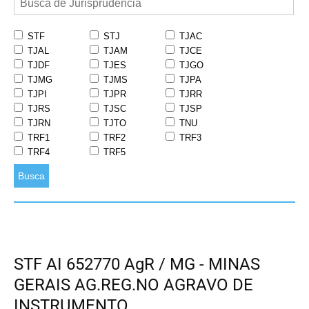
STF
STJ
TJAC
TJAL
TJAM
TJCE
TJDF
TJES
TJGO
TJMG
TJMS
TJPA
TJPI
TJPR
TJRR
TJRS
TJSC
TJSP
TJRN
TJTO
TNU
TRF1
TRF2
TRF3
TRF4
TRF5
Busca
STF AI 652770 AgR / MG - MINAS
GERAIS AG.REG.NO AGRAVO DE
INSTRUMENTO