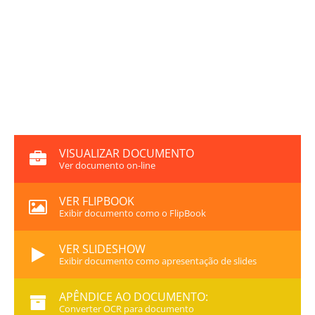
VISUALIZAR DOCUMENTO
Ver documento on-line
VER FLIPBOOK
Exibir documento como o FlipBook
VER SLIDESHOW
Exibir documento como apresentação de slides
APÊNDICE AO DOCUMENTO:
Converter OCR para documento