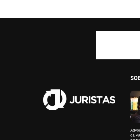
SO
Advog
da Pa