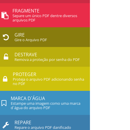
FRAGMENTE
Separe um único PDF dentre diversos
arquivos PDF
GIRE
Gire o Arquivo PDF
DESTRAVE
Remova a proteção por senha do PDF
PROTEGER
Proteja o arquivo PDF adicionando senha
no PDF
MARCA D`ÁGUA
Estampe uma imagem como uma marca
d`água do arquivo PDF
REPARE
Repare o arquivo PDF danificado