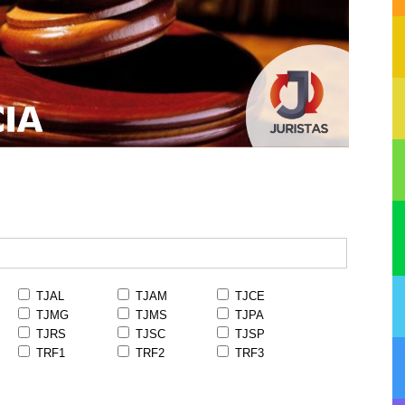
TJAL
TJAM
TJCE
TJMG
TJMS
TJPA
TJRS
TJSC
TJSP
TRF1
TRF2
TRF3