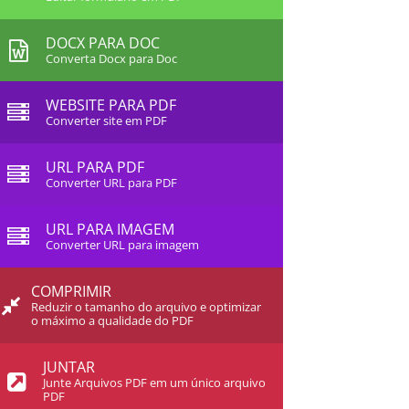
DOCX PARA DOC
Converta Docx para Doc
WEBSITE PARA PDF
Converter site em PDF
URL PARA PDF
Converter URL para PDF
URL PARA IMAGEM
Converter URL para imagem
COMPRIMIR
Reduzir o tamanho do arquivo e optimizar
o máximo a qualidade do PDF
JUNTAR
Junte Arquivos PDF em um único arquivo
PDF