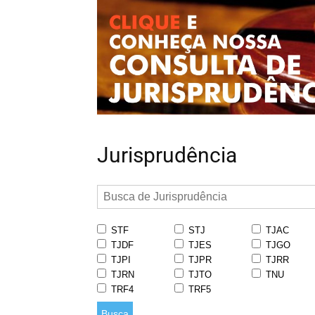
Jurisprudência
STF
STJ
TJAC
TJDF
TJES
TJGO
TJPI
TJPR
TJRR
TJRN
TJTO
TNU
TRF4
TRF5
Busca