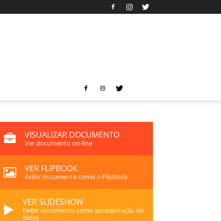
VISUALIZAR DOCUMENTO
Ver documento on-line
VER FLIPBOOK
Exibir documento como o FlipBook
VER SLIDESHOW
Exibir documento como apresentação de
slides