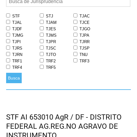
STF
STJ
TJAC
TJAL
TJAM
TJCE
TJDF
TJES
TJGO
TJMG
TJMS
TJPA
TJPI
TJPR
TJRR
TJRS
TJSC
TJSP
TJRN
TJTO
TNU
TRF1
TRF2
TRF3
TRF4
TRF5
Busca
STF AI 653010 AgR / DF - DISTRITO
FEDERAL AG.REG.NO AGRAVO DE
INSTRUMENTO