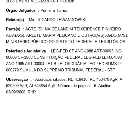
2008 EMENT VOL-02330-07 PP-01438
Órgão Julgador
:
Primeira Turma
Relator(a)
:
Min. RICARDO LEWANDOWSKI
Parte(s)
:
AGTE.(S): NAÍCE LANDIM TEIXEIRENCE PINHEIRO
ADV.(A/S): ARLETE MARIA PELICANO E OUTRO(A/S) AGDO.(A/S):
MINISTÉRIO PÚBLICO DO DISTRITO FEDERAL E TERRITÓRIOS
Referência legislativa
:
LEG-FED CF ANO-1988 ART-00093 INC-
00009 CF-1988 CONSTITUIÇÃO FEDERAL LEG-FED LEI-004898
ANO-1965 ART-00004 LET-B LEI ORDINÁRIA LEG-FED SUMSTF-
000279 SÚMULA DO SUPREMO TRIBUNAL FEDERAL - STF
Observação
:
- Acórdãos citados: RE 418416, RE 450470 AgR, AI
620209 AgR, AI 643654 AgR. Número de páginas: 6. Análise:
03/09/2008, RHP.