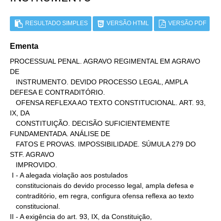
RESULTADO SIMPLES
VERSÃO HTML
VERSÃO PDF
Ementa
PROCESSUAL PENAL. AGRAVO REGIMENTAL EM AGRAVO 
DE

   INSTRUMENTO. DEVIDO PROCESSO LEGAL, AMPLA 
DEFESA E CONTRADITÓRIO.

   OFENSA REFLEXA AO TEXTO CONSTITUCIONAL. ART. 93, 
IX, DA

   CONSTITUIÇÃO. DECISÃO SUFICIENTEMENTE 
FUNDAMENTADA. ANÁLISE DE

   FATOS E PROVAS. IMPOSSIBILIDADE. SÚMULA 279 DO 
STF. AGRAVO

   IMPROVIDO.

 I - A alegada violação aos postulados

   constitucionais do devido processo legal, ampla defesa e

   contraditório, em regra, configura ofensa reflexa ao texto

   constitucional.

II - A exigência do art. 93, IX, da Constituição,
