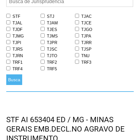
STF
STJ
TJAC
TJAL
TJAM
TJCE
TJDF
TJES
TJGO
TJMG
TJMS
TJPA
TJPI
TJPR
TJRR
TJRS
TJSC
TJSP
TJRN
TJTO
TNU
TRF1
TRF2
TRF3
TRF4
TRF5
Busca
STF AI 653404 ED / MG - MINAS
GERAIS EMB.DECL.NO AGRAVO DE
INSTRUMENTO