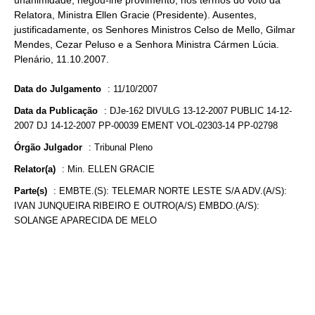
unanimidade, negou-lhe provimento, nos termos do voto da
Relatora, Ministra Ellen Gracie (Presidente). Ausentes,
justificadamente, os Senhores Ministros Celso de Mello, Gilmar
Mendes, Cezar Peluso e a Senhora Ministra Cármen Lúcia.
Plenário, 11.10.2007.
Data do Julgamento
:
11/10/2007
Data da Publicação
:
DJe-162 DIVULG 13-12-2007 PUBLIC 14-12-
2007 DJ 14-12-2007 PP-00039 EMENT VOL-02303-14 PP-02798
Órgão Julgador
:
Tribunal Pleno
Relator(a)
:
Min. ELLEN GRACIE
Parte(s)
:
EMBTE.(S): TELEMAR NORTE LESTE S/A ADV.(A/S):
IVAN JUNQUEIRA RIBEIRO E OUTRO(A/S) EMBDO.(A/S):
SOLANGE APARECIDA DE MELO