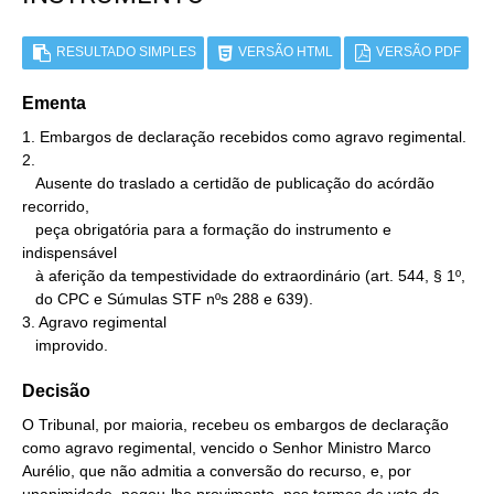
RESULTADO SIMPLES
VERSÃO HTML
VERSÃO PDF
Ementa
1. Embargos de declaração recebidos como agravo regimental.

2.

   Ausente do traslado a certidão de publicação do acórdão 
recorrido,

   peça obrigatória para a formação do instrumento e 
indispensável

   à aferição da tempestividade do extraordinário (art. 544, § 1º,

   do CPC e Súmulas STF nºs 288 e 639).

3. Agravo regimental

   improvido.
Decisão
O Tribunal, por maioria, recebeu os embargos de declaração
como agravo regimental, vencido o Senhor Ministro Marco
Aurélio, que não admitia a conversão do recurso, e, por