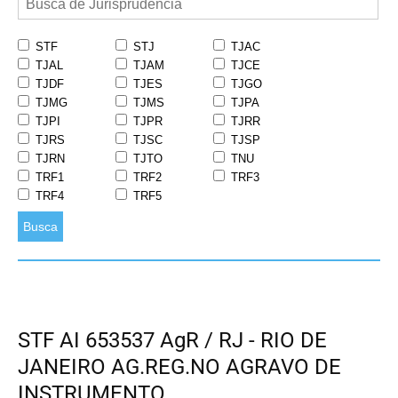
STF
STJ
TJAC
TJAL
TJAM
TJCE
TJDF
TJES
TJGO
TJMG
TJMS
TJPA
TJPI
TJPR
TJRR
TJRS
TJSC
TJSP
TJRN
TJTO
TNU
TRF1
TRF2
TRF3
TRF4
TRF5
Busca
STF AI 653537 AgR / RJ - RIO DE
JANEIRO AG.REG.NO AGRAVO DE
INSTRUMENTO