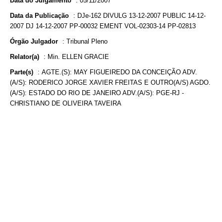
Data do Julgamento
:
05/11/2007
Data da Publicação
:
DJe-162 DIVULG 13-12-2007 PUBLIC 14-12-
2007 DJ 14-12-2007 PP-00032 EMENT VOL-02303-14 PP-02813
Órgão Julgador
:
Tribunal Pleno
Relator(a)
:
Min. ELLEN GRACIE
Parte(s)
:
AGTE.(S): MAY FIGUEIREDO DA CONCEIÇÃO ADV.
(A/S): RODERICO JORGE XAVIER FREITAS E OUTRO(A/S) AGDO.
(A/S): ESTADO DO RIO DE JANEIRO ADV.(A/S): PGE-RJ -
CHRISTIANO DE OLIVEIRA TAVEIRA