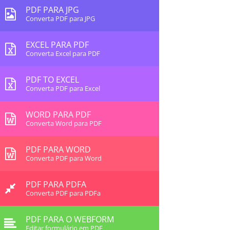
PDF PARA JPG
Converta PDF para JPG
EXCEL PARA PDF
Converta Excel para PDF
PDF TO EXCEL
Converta PDF para Excel
WORD PARA PDF
Converta Word para PDF
PDF PARA WORD
Converta PDF para Word
PDF PARA PDFA
Converta PDF para PDFa
PDF PARA O WEBFORM
Editar formulário em PDF