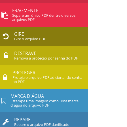
FRAGMENTE
Separe um único PDF dentre diversos
arquivos PDF
GIRE
Gire o Arquivo PDF
DESTRAVE
Remova a proteção por senha do PDF
PROTEGER
Proteja o arquivo PDF adicionando senha
no PDF
MARCA D`ÁGUA
Estampe uma imagem como uma marca
d`água do arquivo PDF
REPARE
Repare o arquivo PDF danificado