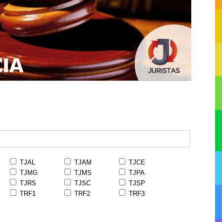
TJAL
TJAM
TJCE
TJMG
TJMS
TJPA
TJRS
TJSC
TJSP
TRF1
TRF2
TRF3