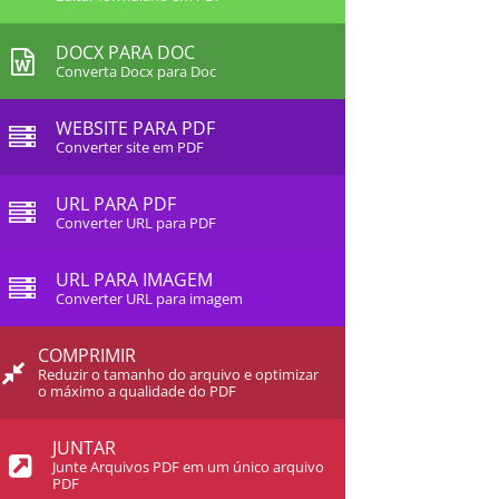
DOCX PARA DOC
Converta Docx para Doc
WEBSITE PARA PDF
Converter site em PDF
URL PARA PDF
Converter URL para PDF
URL PARA IMAGEM
Converter URL para imagem
COMPRIMIR
Reduzir o tamanho do arquivo e optimizar
o máximo a qualidade do PDF
JUNTAR
Junte Arquivos PDF em um único arquivo
PDF