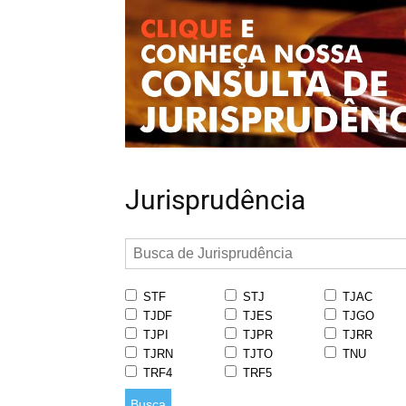
Jurisprudência
STF
STJ
TJAC
TJDF
TJES
TJGO
TJPI
TJPR
TJRR
TJRN
TJTO
TNU
TRF4
TRF5
Busca