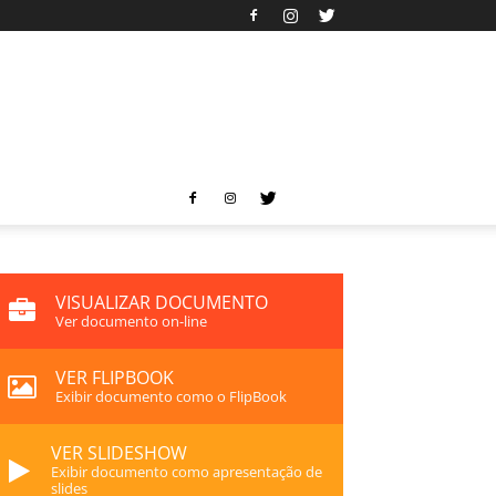
VISUALIZAR DOCUMENTO
Ver documento on-line
VER FLIPBOOK
Exibir documento como o FlipBook
VER SLIDESHOW
Exibir documento como apresentação de
slides