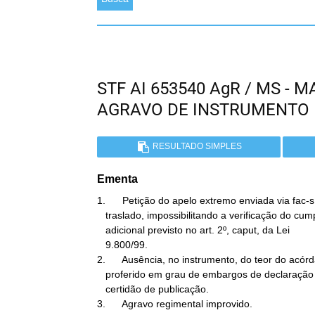
STF AI 653540 AgR / MS -
AGRAVO DE INSTRUMENTO
RESULTADO SIMPLES
Ementa
1.      Petição do apelo extremo enviada via fac-
   traslado, impossibilitando a verificação do cumprimento do prazo

   adicional previsto no art. 2º, caput, da Lei

   9.800/99.

2.      Ausência, no instrumento, do teor do acórd
   proferido em grau de embargos de declaração e o de sua respectiva

   certidão de publicação.

3.      Agravo regimental improvido.