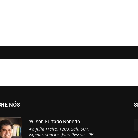
BRE NÓS
S
Wilson Furtado Roberto
Av. Júlia Freire, 1200, Sala 904,
Expedicionários, João Pessoa - PB