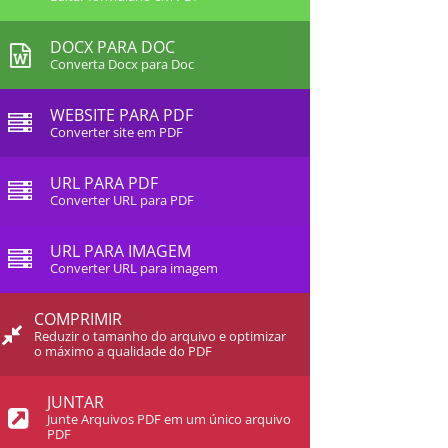
DOCX PARA DOC
Converta Docx para Doc
WEBSITE PARA PDF
Converter site em PDF
URL PARA PDF
Converter URL para PDF
URL PARA IMAGEM
Converter URL para imagem
COMPRIMIR
Reduzir o tamanho do arquivo e optimizar
o máximo a qualidade do PDF
JUNTAR
Junte Arquivos PDF em um único arquivo
PDF