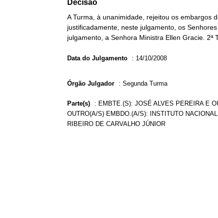
Decisão
A Turma, à unanimidade, rejeitou os embargos d
justificadamente, neste julgamento, os Senhores 
julgamento, a Senhora Ministra Ellen Gracie. 2ª
Data do Julgamento
:
14/10/2008
Órgão Julgador
:
Segunda Turma
Parte(s)
:
EMBTE.(S): JOSÉ ALVES PEREIRA E OU
OUTRO(A/S) EMBDO.(A/S): INSTITUTO NACIONAL 
RIBEIRO DE CARVALHO JÚNIOR