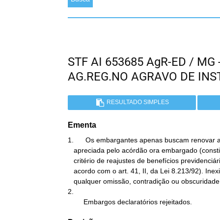
STF AI 653685 AgR-ED / MG
AG.REG.NO AGRAVO DE IN
RESULTADO SIMPLES
Ementa
1.      Os embargantes apenas buscam renovar a
   apreciada pelo acórdão ora embargado (constitucionalidade do

   critério de reajustes de benefícios previdenciários concedidos de

   acordo com o art. 41, II, da Lei 8.213/92). Inexistência de

   qualquer omissão, contradição ou obscuridade a sanar.

2.

        Embargos declaratórios rejeitados.