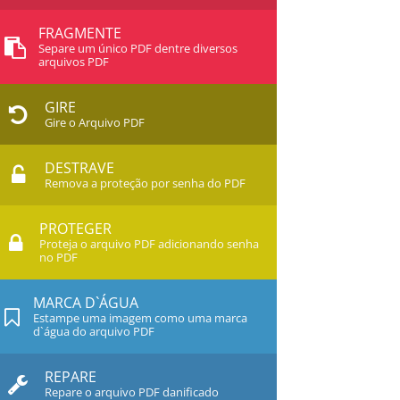
FRAGMENTE
Separe um único PDF dentre diversos
arquivos PDF
GIRE
Gire o Arquivo PDF
DESTRAVE
Remova a proteção por senha do PDF
PROTEGER
Proteja o arquivo PDF adicionando senha
no PDF
MARCA D`ÁGUA
Estampe uma imagem como uma marca
d`água do arquivo PDF
REPARE
Repare o arquivo PDF danificado