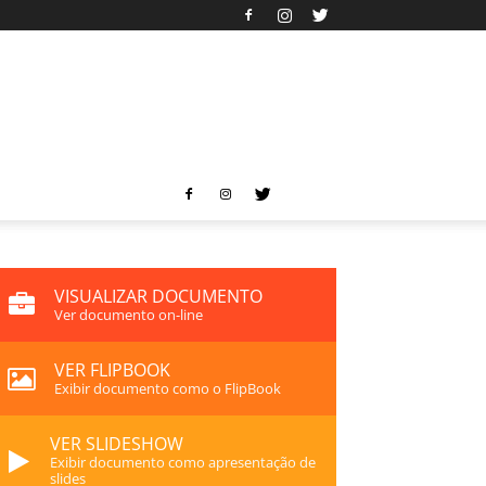
VISUALIZAR DOCUMENTO
Ver documento on-line
VER FLIPBOOK
Exibir documento como o FlipBook
VER SLIDESHOW
Exibir documento como apresentação de
slides