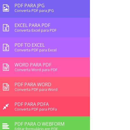
PDF PARA JPG
Converta PDF para JPG
EXCEL PARA PDF
Converta Excel para PDF
PDF TO EXCEL
Converta PDF para Excel
WORD PARA PDF
Converta Word para PDF
PDF PARA WORD
Converta PDF para Word
PDF PARA PDFA
Converta PDF para PDFa
PDF PARA O WEBFORM
Editar formulário em PDF