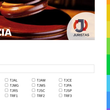
TJAL
TJAM
TJCE
TJMG
TJMS
TJPA
TJRS
TJSC
TJSP
TRF1
TRF2
TRF3