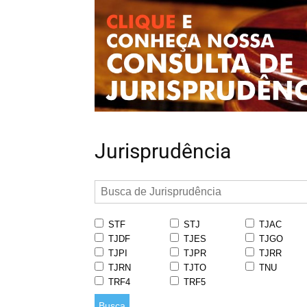
Jurisprudência
STF
STJ
TJAC
TJDF
TJES
TJGO
TJPI
TJPR
TJRR
TJRN
TJTO
TNU
TRF4
TRF5
Busca