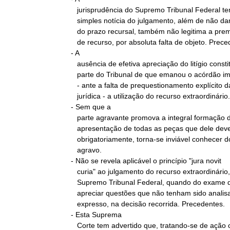
   jurisprudência do Supremo Tribunal Federal tem advertido que a

   simples notícia do julgamento, além de não dar início à fluência

   do prazo recursal, também não legitima a prematura interposição

   de recurso, por absoluta falta de objeto. Precedentes.

- A

   ausência de efetiva apreciação do litígio constitucional, por

   parte do Tribunal de que emanou o acórdão impugnado, não autoriza

   - ante a falta de prequestionamento explícito da controvérsia

   jurídica - a utilização do recurso extraordinário.

- Sem que a

   parte agravante promova a integral formação do instrumento, com a

   apresentação de todas as peças que dele devem constar

   obrigatoriamente, torna-se inviável conhecer do recurso de

   agravo.

- Não se revela aplicável o princípio "jura novit

   curia" ao julgamento do recurso extraordinário, sendo vedado, ao

   Supremo Tribunal Federal, quando do exame do apelo extremo,

   apreciar questões que não tenham sido analisadas, de modo

   expresso, na decisão recorrida. Precedentes.

- Esta Suprema

   Corte tem advertido que, tratando-se de ação civil por
