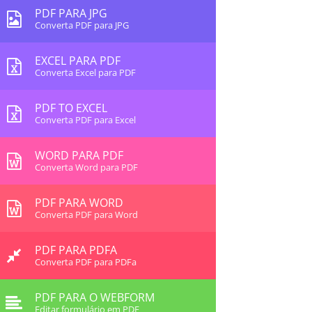
PDF PARA JPG
Converta PDF para JPG
EXCEL PARA PDF
Converta Excel para PDF
PDF TO EXCEL
Converta PDF para Excel
WORD PARA PDF
Converta Word para PDF
PDF PARA WORD
Converta PDF para Word
PDF PARA PDFA
Converta PDF para PDFa
PDF PARA O WEBFORM
Editar formulário em PDF