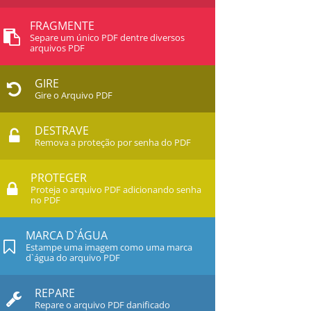
FRAGMENTE
Separe um único PDF dentre diversos
arquivos PDF
GIRE
Gire o Arquivo PDF
DESTRAVE
Remova a proteção por senha do PDF
PROTEGER
Proteja o arquivo PDF adicionando senha
no PDF
MARCA D`ÁGUA
Estampe uma imagem como uma marca
d`água do arquivo PDF
REPARE
Repare o arquivo PDF danificado