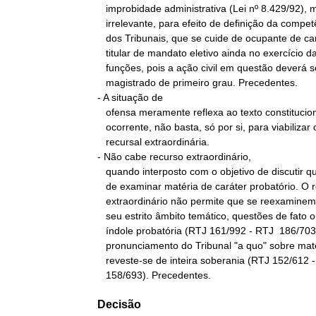
   improbidade administrativa (Lei nº 8.429/92), mostra-se

   irrelevante, para efeito de definição da competência originária

   dos Tribunais, que se cuide de ocupante de cargo público ou de

   titular de mandato eletivo ainda no exercício das respectivas

   funções, pois a ação civil em questão deverá ser ajuizada perante

   magistrado de primeiro grau. Precedentes.

- A situação de

   ofensa meramente reflexa ao texto constitucional, quando

   ocorrente, não basta, só por si, para viabilizar o acesso à via

   recursal extraordinária.

- Não cabe recurso extraordinário,

   quando interposto com o objetivo de discutir questões de fato ou

   de examinar matéria de caráter probatório. O recurso

   extraordinário não permite que se reexaminem, nele, em face de

   seu estrito âmbito temático, questões de fato ou aspectos de

   índole probatória (RTJ 161/992 - RTJ  186/703). É que o

   pronunciamento do Tribunal "a quo" sobre matéria de fato

   reveste-se de inteira soberania (RTJ 152/612 - RTJ 153/1019 - RTJ

   158/693). Precedentes.
Decisão