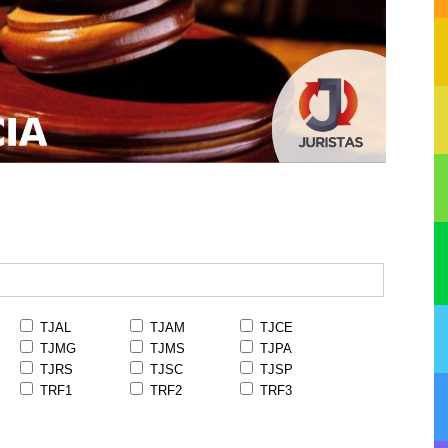
TJAL
TJAM
TJCE
TJMG
TJMS
TJPA
TJRS
TJSC
TJSP
TRF1
TRF2
TRF3