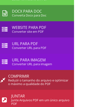
DOCX PARA DOC
Converta Docx para Doc
WEBSITE PARA PDF
Converter site em PDF
URL PARA PDF
Converter URL para PDF
URL PARA IMAGEM
Converter URL para imagem
COMPRIMIR
Reduzir o tamanho do arquivo e optimizar
o máximo a qualidade do PDF
JUNTAR
Junte Arquivos PDF em um único arquivo
PDF