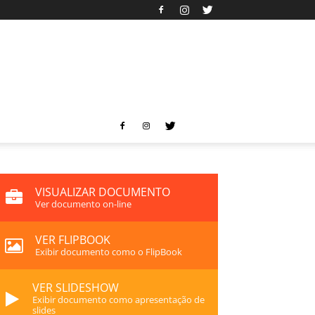
VISUALIZAR DOCUMENTO
Ver documento on-line
VER FLIPBOOK
Exibir documento como o FlipBook
VER SLIDESHOW
Exibir documento como apresentação de
slides