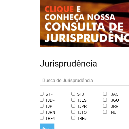
Jurisprudência
STF
STJ
TJAC
TJDF
TJES
TJGO
TJPI
TJPR
TJRR
TJRN
TJTO
TNU
TRF4
TRF5
Busca