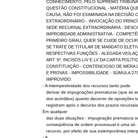
   CONHECIMENTO, PELO SUPREMO TRIBUNAL FEDERAL, DE OFÍCIO, DA

   QUESTÃO CONSTITUCIONAL - MATÉRIA QUE, POR SER ESTRANHA À PRESENTE

   CAUSA, NÃO FOI EXAMINADA NA DECISÃO OBJETO DO RECURSO

   EXTRAORDINÁRIO - INVOCAÇÃO DO PRINCÍPIO "JURA NOVIT CURIA" EM

   SEDE RECURSAL EXTRAORDINÁRIA - DESCABIMENTO - AÇÃO CIVIL POR

   IMPROBIDADE ADMINISTRATIVA - COMPETÊNCIA DE MAGISTRADO DE

   PRIMEIRO GRAU, QUER SE CUIDE DE OCUPANTE DE CARGO PÚBLICO, QUER

   SE TRATE DE TITULAR DE MANDATO ELETIVO AINDA NO EXERCÍCIO DAS

   RESPECTIVAS FUNÇÕES - ALEGADA VIOLAÇÃO AOS PRECEITOS INSCRITOS NO

   ART. 5º, INCISOS LIV E LV DA CARTA POLÍTICA - OFENSA INDIRETA À

   CONSTITUIÇÃO - CONTENCIOSO DE MERA LEGALIDADE - REEXAME DE FATOS

   E PROVAS - IMPOSSIBILIDADE - SÚMULA 279/STF - RECURSO DE AGRAVO

   IMPROVIDO.

- A intempestividade dos recursos tanto pode

   derivar de impugnações prematuras (que se antecipam à publicação

   dos acórdãos) quanto decorrer de oposições tardias (que se

   registram após o decurso dos prazos recursais).

Em qualquer

   das duas situações - impugnação prematura ou oposição tardia -, a

   conseqüência de ordem processual é uma só: o não-conhecimento do

   recurso, por efeito de sua extemporânea interposição.

- A
