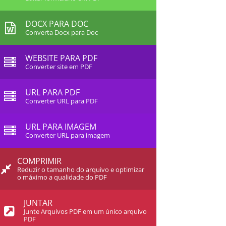
DOCX PARA DOC
Converta Docx para Doc
WEBSITE PARA PDF
Converter site em PDF
URL PARA PDF
Converter URL para PDF
URL PARA IMAGEM
Converter URL para imagem
COMPRIMIR
Reduzir o tamanho do arquivo e optimizar
o máximo a qualidade do PDF
JUNTAR
Junte Arquivos PDF em um único arquivo
PDF