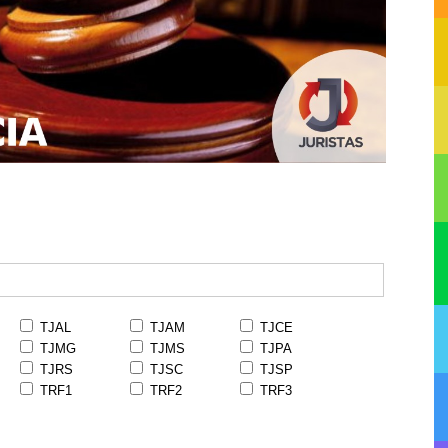
TJAL
TJAM
TJCE
TJMG
TJMS
TJPA
TJRS
TJSC
TJSP
TRF1
TRF2
TRF3