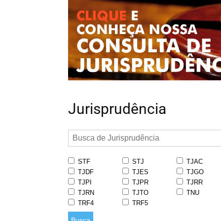
Jurisprudência
STF
STJ
TJAC
TJDF
TJES
TJGO
TJPI
TJPR
TJRR
TJRN
TJTO
TNU
TRF4
TRF5
Busca