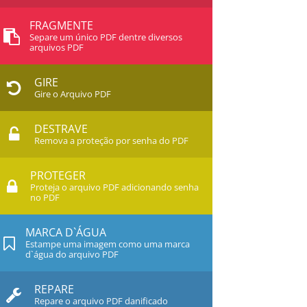
FRAGMENTE
Separe um único PDF dentre diversos
arquivos PDF
GIRE
Gire o Arquivo PDF
DESTRAVE
Remova a proteção por senha do PDF
PROTEGER
Proteja o arquivo PDF adicionando senha
no PDF
MARCA D`ÁGUA
Estampe uma imagem como uma marca
d`água do arquivo PDF
REPARE
Repare o arquivo PDF danificado