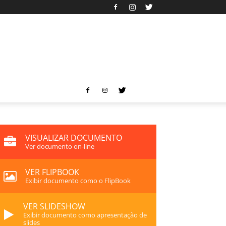
VISUALIZAR DOCUMENTO
Ver documento on-line
VER FLIPBOOK
Exibir documento como o FlipBook
VER SLIDESHOW
Exibir documento como apresentação de
slides