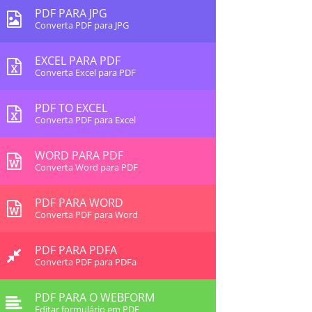
PDF PARA JPG
Converta PDF para JPG
EXCEL PARA PDF
Converta Excel para PDF
PDF TO EXCEL
Converta PDF para Excel
WORD PARA PDF
Converta Word para PDF
PDF PARA WORD
Converta PDF para Word
PDF PARA PDFA
Converta PDF para PDFa
PDF PARA O WEBFORM
Editar formulário em PDF