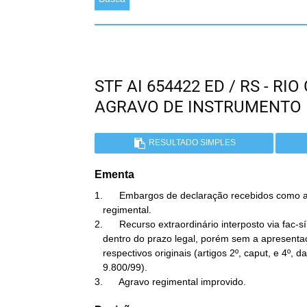
STF AI 654422 ED / RS - R
AGRAVO DE INSTRUMENTO
RESULTADO SIMPLES
Ementa
1.      Embargos de declaração recebidos como a
   regimental.

2.      Recurso extraordinário interposto via fac-sí
   dentro do prazo legal, porém sem a apresentação, no traslado, dos

   respectivos originais (artigos 2º, caput, e 4º, da Lei

   9.800/99).

3.      Agravo regimental improvido.