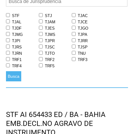
STF
STJ
TJAC
TJAL
TJAM
TJCE
TJDF
TJES
TJGO
TJMG
TJMS
TJPA
TJPI
TJPR
TJRR
TJRS
TJSC
TJSP
TJRN
TJTO
TNU
TRF1
TRF2
TRF3
TRF4
TRF5
Busca
STF AI 654433 ED / BA - BAHIA
EMB.DECL.NO AGRAVO DE
INSTRUMENTO