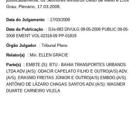
justificadamente, os Senhores Ministros Celso de Mello e Eros
Grau. Plenário, 17.03.2008.
Data do Julgamento
:
17/03/2008
Data da Publicação
:
DJe-083 DIVULG 08-05-2008 PUBLIC 09-05-
2008 EMENT VOL-02318-09 PP-01819
Órgão Julgador
:
Tribunal Pleno
Relator(a)
:
Min. ELLEN GRACIE
Parte(s)
:
EMBTE.(S): BTU - BAHIA TRANSPORTES URBANOS
LTDA ADV.(A/S): ODACIR CAPELATO FILHO E OUTRO(A/S) ADV.
(A/S): ERASMO FREITAS JÚNIOR E OUTRO(A/S) EMBDO.(A/S):
ANTÔNIO DE LÁZARO CHAGAS SANTOS ADV.(A/S): WAGNER
DUARTE CARNEIRO VILELA