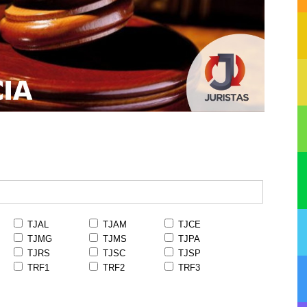
TJAL
TJAM
TJCE
TJMG
TJMS
TJPA
TJRS
TJSC
TJSP
TRF1
TRF2
TRF3