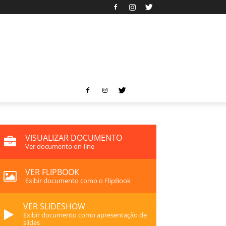
VISUALIZAR DOCUMENTO
Ver documento on-line
VER FLIPBOOK
Exibir documento como o FlipBook
VER SLIDESHOW
Exibir documento como apresentação de
slides