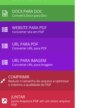
DOCX PARA DOC
Converta Docx para Doc
WEBSITE PARA PDF
Converter site em PDF
URL PARA PDF
Converter URL para PDF
URL PARA IMAGEM
Converter URL para imagem
COMPRIMIR
Reduzir o tamanho do arquivo e optimizar
o máximo a qualidade do PDF
JUNTAR
Junte Arquivos PDF em um único arquivo
PDF