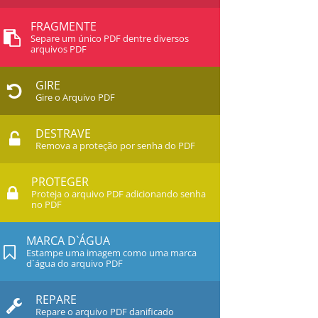
FRAGMENTE
Separe um único PDF dentre diversos
arquivos PDF
GIRE
Gire o Arquivo PDF
DESTRAVE
Remova a proteção por senha do PDF
PROTEGER
Proteja o arquivo PDF adicionando senha
no PDF
MARCA D`ÁGUA
Estampe uma imagem como uma marca
d`água do arquivo PDF
REPARE
Repare o arquivo PDF danificado