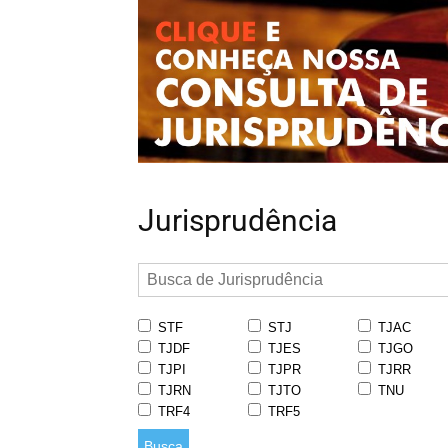
Jurisprudência
STF
STJ
TJAC
TJDF
TJES
TJGO
TJPI
TJPR
TJRR
TJRN
TJTO
TNU
TRF4
TRF5
Busca