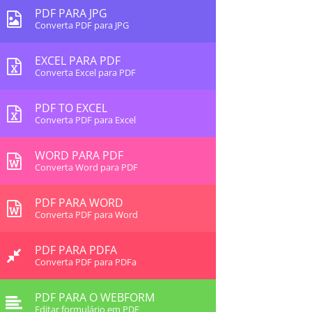
PDF PARA JPG
Converta PDF para JPG
EXCEL PARA PDF
Converta Excel para PDF
PDF TO EXCEL
Converta PDF para Excel
WORD PARA PDF
Converta Word para PDF
PDF PARA WORD
Converta PDF para Word
PDF PARA PDFA
Converta PDF para PDFa
PDF PARA O WEBFORM
Editar formulário em PDF