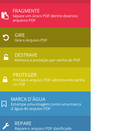
FRAGMENTE
Separe um único PDF dentre diversos
arquivos PDF
GIRE
Gire o Arquivo PDF
DESTRAVE
Remova a proteção por senha do PDF
PROTEGER
Proteja o arquivo PDF adicionando senha
no PDF
MARCA D`ÁGUA
Estampe uma imagem como uma marca
d`água do arquivo PDF
REPARE
Repare o arquivo PDF danificado