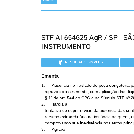
STF AI 654625 AgR / SP - 
INSTRUMENTO
RESULTADO SIMPLES
Ementa
1.      Ausência no traslado de peça obrigatória 
   agravo de instrumento, com aplicação das disposições previstas no

   § 1º do art. 544 do CPC e na Súmula STF nº 288.

2.      Tardia a

   tentativa de suprir o vício da ausência das contra-razões ao

   recurso extraordinário na instância ad quem, ou de certidão

   comprovando sua inexistência nos autos principais.

3.      Agravo
