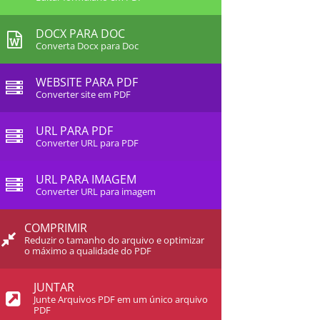
DOCX PARA DOC
Converta Docx para Doc
WEBSITE PARA PDF
Converter site em PDF
URL PARA PDF
Converter URL para PDF
URL PARA IMAGEM
Converter URL para imagem
COMPRIMIR
Reduzir o tamanho do arquivo e optimizar
o máximo a qualidade do PDF
JUNTAR
Junte Arquivos PDF em um único arquivo
PDF