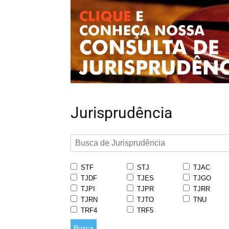
Jurisprudência
STF
STJ
TJAC
TJDF
TJES
TJGO
TJPI
TJPR
TJRR
TJRN
TJTO
TNU
TRF4
TRF5
Busca