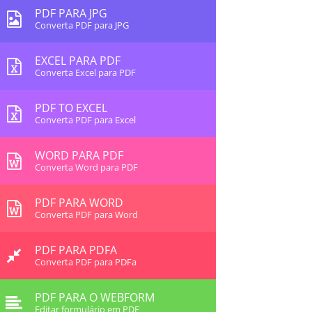
PDF PARA JPG
Converta PDF para JPG
EXCEL PARA PDF
Converta Excel para PDF
PDF TO EXCEL
Converta PDF para Excel
WORD PARA PDF
Converta Word para PDF
PDF PARA WORD
Converta PDF para Word
PDF PARA PDFA
Converta PDF para PDFa
PDF PARA O WEBFORM
Editar formulário em PDF