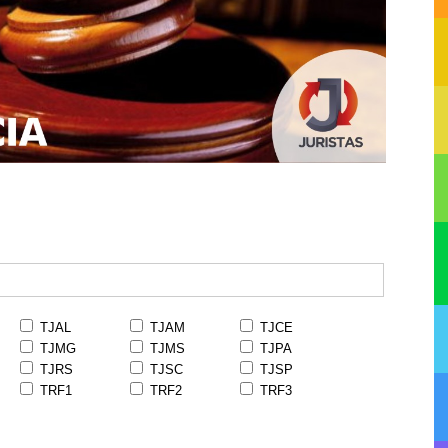
TJAL
TJAM
TJCE
TJMG
TJMS
TJPA
TJRS
TJSC
TJSP
TRF1
TRF2
TRF3