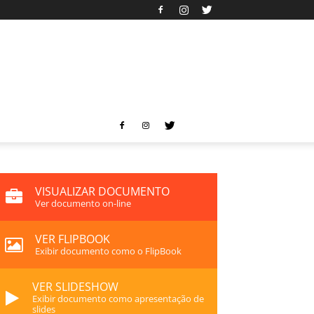
VISUALIZAR DOCUMENTO
Ver documento on-line
VER FLIPBOOK
Exibir documento como o FlipBook
VER SLIDESHOW
Exibir documento como apresentação de
slides