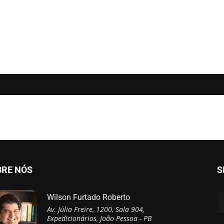
BRE NÓS
S
Wilson Furtado Roberto
Av. Júlia Freire, 1200, Sala 904,
Expedicionários, João Pessoa - PB