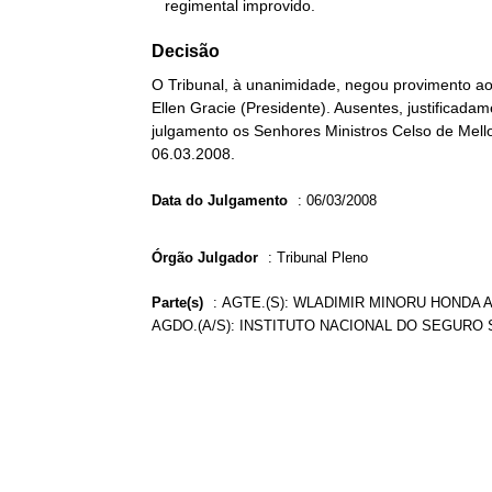
   regimental improvido.
Decisão
O Tribunal, à unanimidade, negou provimento ao 
Ellen Gracie (Presidente). Ausentes, justificada
julgamento os Senhores Ministros Celso de Mello,
06.03.2008.
Data do Julgamento
:
06/03/2008
Órgão Julgador
:
Tribunal Pleno
Parte(s)
:
AGTE.(S): WLADIMIR MINORU HONDA AD
AGDO.(A/S): INSTITUTO NACIONAL DO SEGURO S