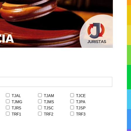
TJAL
TJAM
TJCE
TJMG
TJMS
TJPA
TJRS
TJSC
TJSP
TRF1
TRF2
TRF3