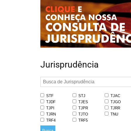
Jurisprudência
STF
STJ
TJAC
TJDF
TJES
TJGO
TJPI
TJPR
TJRR
TJRN
TJTO
TNU
TRF4
TRF5
Busca