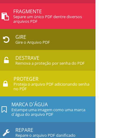
FRAGMENTE
Separe um único PDF dentre diversos
arquivos PDF
GIRE
Gire o Arquivo PDF
DESTRAVE
Remova a proteção por senha do PDF
PROTEGER
Proteja o arquivo PDF adicionando senha
no PDF
MARCA D`ÁGUA
Estampe uma imagem como uma marca
d`água do arquivo PDF
REPARE
Repare o arquivo PDF danificado