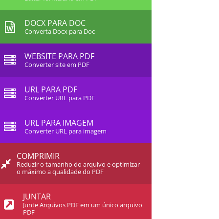
DOCX PARA DOC
Converta Docx para Doc
WEBSITE PARA PDF
Converter site em PDF
URL PARA PDF
Converter URL para PDF
URL PARA IMAGEM
Converter URL para imagem
COMPRIMIR
Reduzir o tamanho do arquivo e optimizar
o máximo a qualidade do PDF
JUNTAR
Junte Arquivos PDF em um único arquivo
PDF