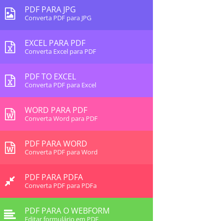
PDF PARA JPG
Converta PDF para JPG
EXCEL PARA PDF
Converta Excel para PDF
PDF TO EXCEL
Converta PDF para Excel
WORD PARA PDF
Converta Word para PDF
PDF PARA WORD
Converta PDF para Word
PDF PARA PDFA
Converta PDF para PDFa
PDF PARA O WEBFORM
Editar formulário em PDF