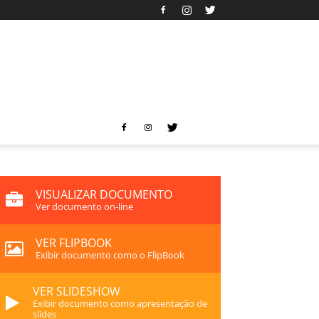
VISUALIZAR DOCUMENTO
Ver documento on-line
VER FLIPBOOK
Exibir documento como o FlipBook
VER SLIDESHOW
Exibir documento como apresentação de
slides