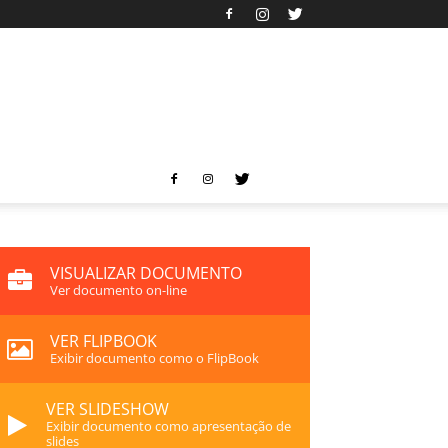
VISUALIZAR DOCUMENTO
Ver documento on-line
VER FLIPBOOK
Exibir documento como o FlipBook
VER SLIDESHOW
Exibir documento como apresentação de
slides