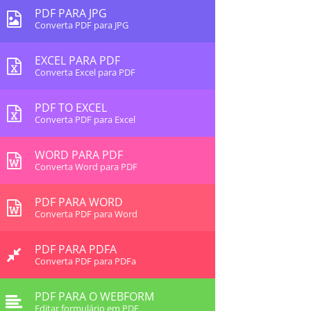
PDF PARA JPG
Converta PDF para JPG
EXCEL PARA PDF
Converta Excel para PDF
PDF TO EXCEL
Converta PDF para Excel
WORD PARA PDF
Converta Word para PDF
PDF PARA WORD
Converta PDF para Word
PDF PARA PDFA
Converta PDF para PDFa
PDF PARA O WEBFORM
Editar formulário em PDF