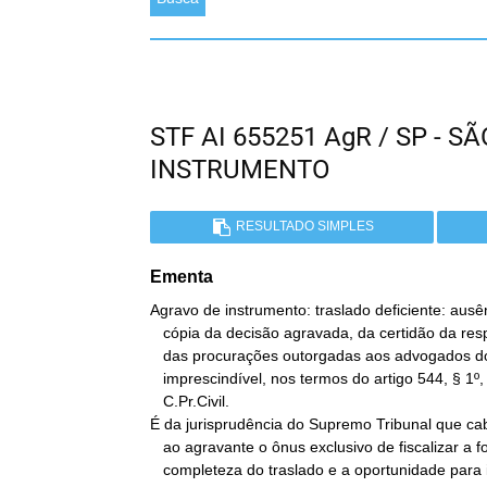
STF AI 655251 AgR / SP - 
INSTRUMENTO
RESULTADO SIMPLES
Ementa
Agravo de instrumento: traslado deficiente: ausên
   cópia da decisão agravada, da certidão da respectiva intimação e

   das procurações outorgadas aos advogados do agavante, de traslado

   imprescindível, nos termos do artigo 544, § 1º, do

   C.Pr.Civil.

É da jurisprudência do Supremo Tribunal que cab
   ao agravante o ônus exclusivo de fiscalizar a formação e a

   completeza do traslado e a oportunidade para instruir o recurso é
