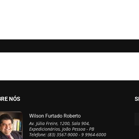
BRE NÓS
S
Wilson Furtado Roberto
Av. Júlia Freire, 1200, Sala 904,
Expedicionários, João Pessoa - PB
Telefone: (83) 3567-9000 - 9 9964-6000