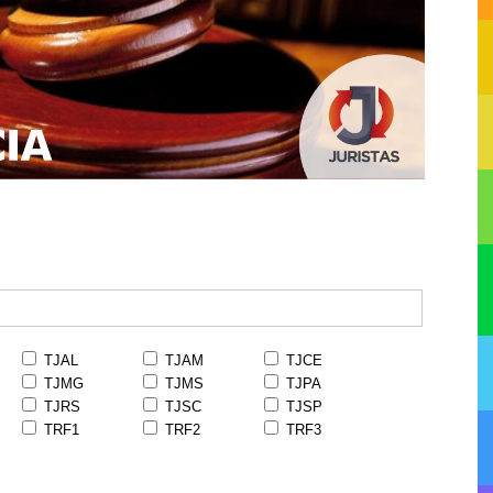
TJAL
TJAM
TJCE
TJMG
TJMS
TJPA
TJRS
TJSC
TJSP
TRF1
TRF2
TRF3