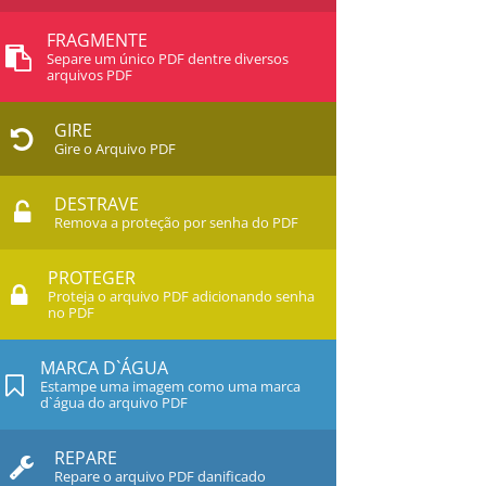
FRAGMENTE
Separe um único PDF dentre diversos
arquivos PDF
GIRE
Gire o Arquivo PDF
DESTRAVE
Remova a proteção por senha do PDF
PROTEGER
Proteja o arquivo PDF adicionando senha
no PDF
MARCA D`ÁGUA
Estampe uma imagem como uma marca
d`água do arquivo PDF
REPARE
Repare o arquivo PDF danificado