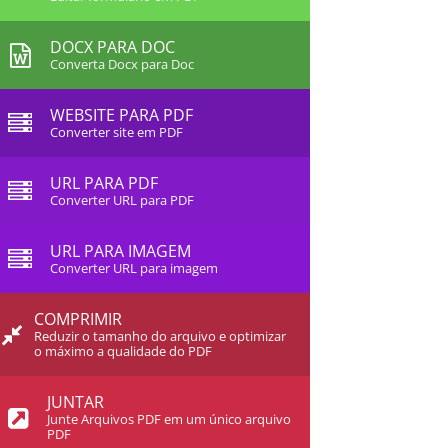
DOCX PARA DOC
Converta Docx para Doc
WEBSITE PARA PDF
Converter site em PDF
URL PARA PDF
Converter URL para PDF
URL PARA IMAGEM
Converter URL para imagem
COMPRIMIR
Reduzir o tamanho do arquivo e optimizar
o máximo a qualidade do PDF
JUNTAR
Junte Arquivos PDF em um único arquivo
PDF