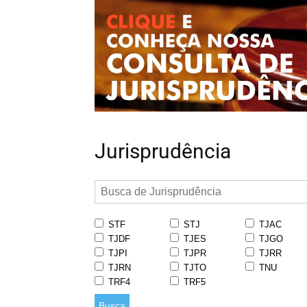
Jurisprudência
STF
STJ
TJAC
TJDF
TJES
TJGO
TJPI
TJPR
TJRR
TJRN
TJTO
TNU
TRF4
TRF5
Busca