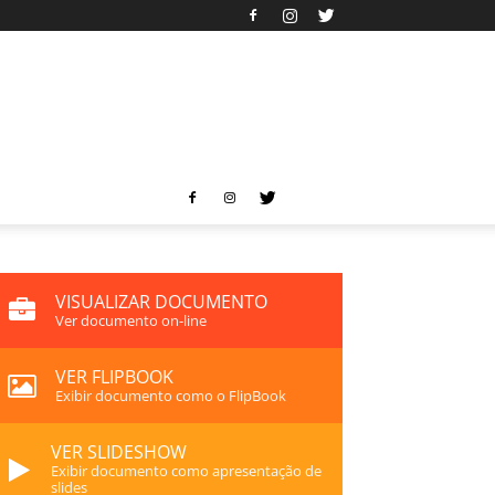
VISUALIZAR DOCUMENTO
Ver documento on-line
VER FLIPBOOK
Exibir documento como o FlipBook
VER SLIDESHOW
Exibir documento como apresentação de
slides