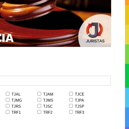
TJAL
TJAM
TJCE
TJMG
TJMS
TJPA
TJRS
TJSC
TJSP
TRF1
TRF2
TRF3