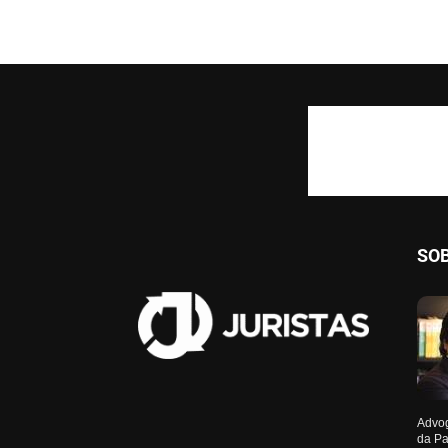
SO
Advog
da Pa