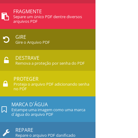
FRAGMENTE
Separe um único PDF dentre diversos
arquivos PDF
GIRE
Gire o Arquivo PDF
DESTRAVE
Remova a proteção por senha do PDF
PROTEGER
Proteja o arquivo PDF adicionando senha
no PDF
MARCA D`ÁGUA
Estampe uma imagem como uma marca
d`água do arquivo PDF
REPARE
Repare o arquivo PDF danificado