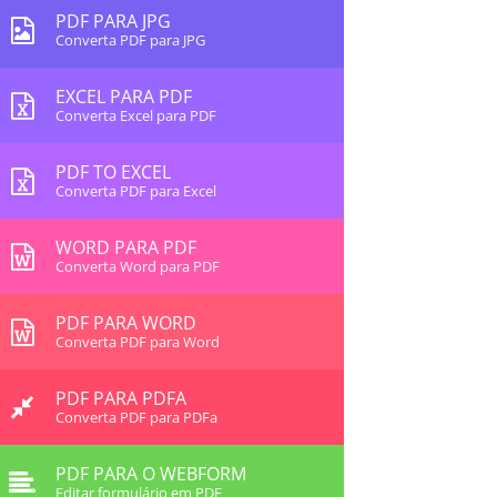
PDF PARA JPG
Converta PDF para JPG
EXCEL PARA PDF
Converta Excel para PDF
PDF TO EXCEL
Converta PDF para Excel
WORD PARA PDF
Converta Word para PDF
PDF PARA WORD
Converta PDF para Word
PDF PARA PDFA
Converta PDF para PDFa
PDF PARA O WEBFORM
Editar formulário em PDF