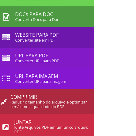
DOCX PARA DOC
Converta Docx para Doc
WEBSITE PARA PDF
Converter site em PDF
URL PARA PDF
Converter URL para PDF
URL PARA IMAGEM
Converter URL para imagem
COMPRIMIR
Reduzir o tamanho do arquivo e optimizar
o máximo a qualidade do PDF
JUNTAR
Junte Arquivos PDF em um único arquivo
PDF