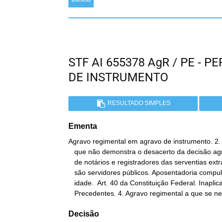
STF AI 655378 AgR / PE -
DE INSTRUMENTO
RESULTADO SIMPLES
Ementa
Agravo regimental em agravo de instrumento. 2.
   que não demonstra o desacerto da decisão agravada. 3. Servidores

   de notários e registradores das serventias extrajudiciais. Não

   são servidores públicos. Aposentadoria compulsória aos 70 anos de

   idade.  Art. 40 da Constituição Federal. Inaplicabilidade.

   Precedentes. 4. Agravo regimental a que se n
Decisão