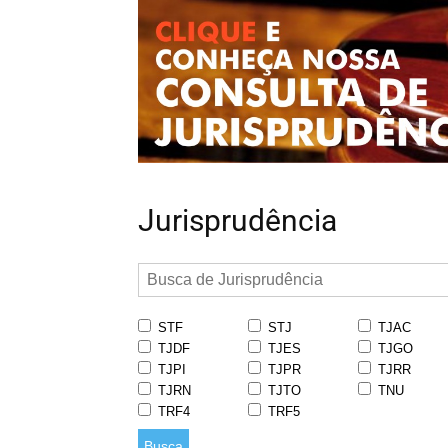
Jurisprudência
STF
STJ
TJAC
TJDF
TJES
TJGO
TJPI
TJPR
TJRR
TJRN
TJTO
TNU
TRF4
TRF5
Busca