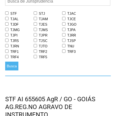
STF
STJ
TJAC
TJAL
TJAM
TJCE
TJDF
TJES
TJGO
TJMG
TJMS
TJPA
TJPI
TJPR
TJRR
TJRS
TJSC
TJSP
TJRN
TJTO
TNU
TRF1
TRF2
TRF3
TRF4
TRF5
Busca
STF AI 655605 AgR / GO - GOIÁS
AG.REG.NO AGRAVO DE
INSTRUMENTO