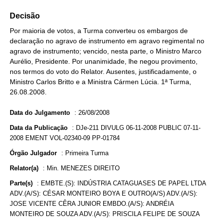
Decisão
Por maioria de votos, a Turma converteu os embargos de
declaração no agravo de instrumento em agravo regimental no
agravo de instrumento; vencido, nesta parte, o Ministro Marco
Aurélio, Presidente. Por unanimidade, lhe negou provimento,
nos termos do voto do Relator. Ausentes, justificadamente, o
Ministro Carlos Britto e a Ministra Cármen Lúcia. 1ª Turma,
26.08.2008.
Data do Julgamento
:
26/08/2008
Data da Publicação
:
DJe-211 DIVULG 06-11-2008 PUBLIC 07-11-
2008 EMENT VOL-02340-09 PP-01784
Órgão Julgador
:
Primeira Turma
Relator(a)
:
Min. MENEZES DIREITO
Parte(s)
:
EMBTE.(S): INDÚSTRIA CATAGUASES DE PAPEL LTDA
ADV.(A/S): CÉSAR MONTEIRO BOYA E OUTRO(A/S) ADV.(A/S):
JOSE VICENTE CÊRA JUNIOR EMBDO.(A/S): ANDRÉIA
MONTEIRO DE SOUZA ADV.(A/S): PRISCILA FELIPE DE SOUZA