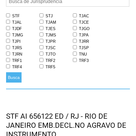
STF
STJ
TJAC
TJAL
TJAM
TJCE
TJDF
TJES
TJGO
TJMG
TJMS
TJPA
TJPI
TJPR
TJRR
TJRS
TJSC
TJSP
TJRN
TJTO
TNU
TRF1
TRF2
TRF3
TRF4
TRF5
Busca
STF AI 656122 ED / RJ - RIO DE
JANEIRO EMB.DECL.NO AGRAVO DE
INSTRUMENTO