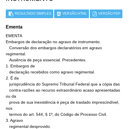
RESULTADO SIMPLES
VERSÃO HTML
VERSÃO PDF
Ementa
EMENTA

Embargos de declaração no agravo de instrumento.

   Conversão dos embargos declaratórios em agravo 
regimental.

   Ausência de peça essencial. Precedentes.

1. Embargos de

   declaração recebidos como agravo regimental.

2. É da

   jurisprudência do Supremo Tribunal Federal que a cópia das

   contra-razões ao recurso extraordinário acaso apresentadas 
ou da

   prova de sua inexistência é peça de traslado imprescindível, 
nos

   termos do art. 544, § 1º, do Código de Processo Civil.

3. Agravo

   regimental desprovido.