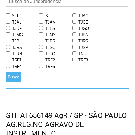
STF
STJ
TJAC
TJAL
TJAM
TJCE
TJDF
TJES
TJGO
TJMG
TJMS
TJPA
TJPI
TJPR
TJRR
TJRS
TJSC
TJSP
TJRN
TJTO
TNU
TRF1
TRF2
TRF3
TRF4
TRF5
Busca
STF AI 656149 AgR / SP - SÃO PAULO
AG.REG.NO AGRAVO DE
INSTRUMENTO