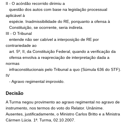
II - O acórdão recorrido dirimiu a

   questão dos autos com base na legislação processual 
aplicável à

   espécie. Inadmissibilidade do RE, porquanto a ofensa à

   Constituição, se ocorrente, seria indireta.

III - O Tribunal

   entende não ser cabível a interposição de RE por 
contrariedade ao

   art. 5º, II, da Constituição Federal, quando a verificação da

   ofensa envolva a reapreciação de interpretação dada a 
normas

   infraconstitucionais pelo Tribunal a quo (Súmula 636 do STF).

IV

   - Agravo regimental improvido.
Decisão
A Turma negou provimento ao agravo regimental no agravo de
instrumento, nos termos do voto do Relator. Unânime.
Ausentes, justificadamente, o Ministro Carlos Britto e a Ministra
Cármen Lúcia. 1ª. Turma, 02.10.2007.