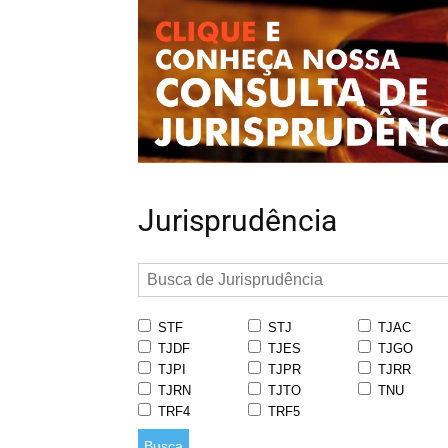
Jurisprudência
STF
STJ
TJAC
TJDF
TJES
TJGO
TJPI
TJPR
TJRR
TJRN
TJTO
TNU
TRF4
TRF5
Busca