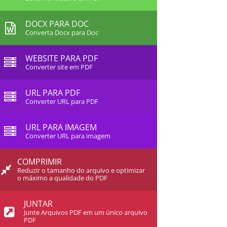
DOCX PARA DOC
Converta Docx para Doc
WEBSITE PARA PDF
Converter site em PDF
URL PARA PDF
Converter URL para PDF
URL PARA IMAGEM
Converter URL para imagem
COMPRIMIR
Reduzir o tamanho do arquivo e optimizar
o máximo a qualidade do PDF
JUNTAR
Junte Arquivos PDF em um único arquivo
PDF