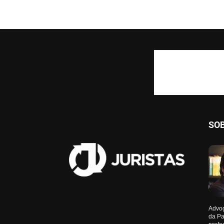
SO
Advog
da Pa