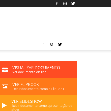
VISUALIZAR DOCUMENTO
Ver documento on-line
VER FLIPBOOK
Exibir documento como o FlipBook
VER SLIDESHOW
Exibir documento como apresentação de
slides