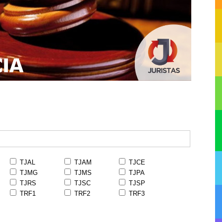
TJAL
TJAM
TJCE
TJMG
TJMS
TJPA
TJRS
TJSC
TJSP
TRF1
TRF2
TRF3