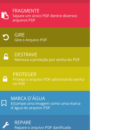
FRAGMENTE
Separe um único PDF dentre diversos
arquivos PDF
GIRE
Gire o Arquivo PDF
DESTRAVE
Remova a proteção por senha do PDF
PROTEGER
Proteja o arquivo PDF adicionando senha
no PDF
MARCA D`ÁGUA
Estampe uma imagem como uma marca
d`água do arquivo PDF
REPARE
Repare o arquivo PDF danificado