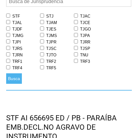
STF
STJ
TJAC
TJAL
TJAM
TJCE
TJDF
TJES
TJGO
TJMG
TJMS
TJPA
TJPI
TJPR
TJRR
TJRS
TJSC
TJSP
TJRN
TJTO
TNU
TRF1
TRF2
TRF3
TRF4
TRF5
Busca
STF AI 656695 ED / PB - PARAÍBA
EMB.DECL.NO AGRAVO DE
INSTRUMENTO