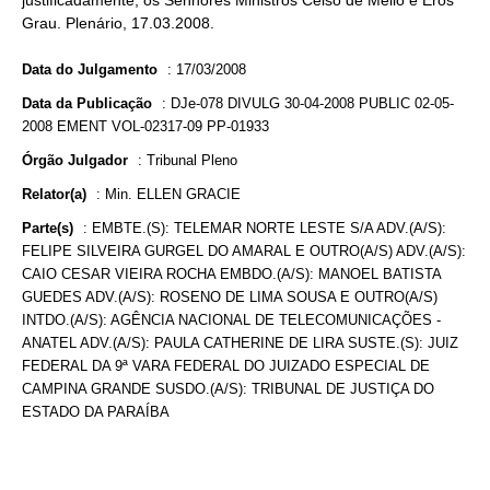
justificadamente, os Senhores Ministros Celso de Mello e Eros
Grau. Plenário, 17.03.2008.
Data do Julgamento
:
17/03/2008
Data da Publicação
:
DJe-078 DIVULG 30-04-2008 PUBLIC 02-05-
2008 EMENT VOL-02317-09 PP-01933
Órgão Julgador
:
Tribunal Pleno
Relator(a)
:
Min. ELLEN GRACIE
Parte(s)
:
EMBTE.(S): TELEMAR NORTE LESTE S/A ADV.(A/S):
FELIPE SILVEIRA GURGEL DO AMARAL E OUTRO(A/S) ADV.(A/S):
CAIO CESAR VIEIRA ROCHA EMBDO.(A/S): MANOEL BATISTA
GUEDES ADV.(A/S): ROSENO DE LIMA SOUSA E OUTRO(A/S)
INTDO.(A/S): AGÊNCIA NACIONAL DE TELECOMUNICAÇÕES -
ANATEL ADV.(A/S): PAULA CATHERINE DE LIRA SUSTE.(S): JUIZ
FEDERAL DA 9ª VARA FEDERAL DO JUIZADO ESPECIAL DE
CAMPINA GRANDE SUSDO.(A/S): TRIBUNAL DE JUSTIÇA DO
ESTADO DA PARAÍBA