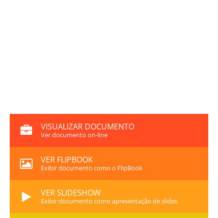
VISUALIZAR DOCUMENTO
Ver documento on-line
VER FLIPBOOK
Exibir documento como o FlipBook
VER SLIDESHOW
Exibir documento como apresentação de slides