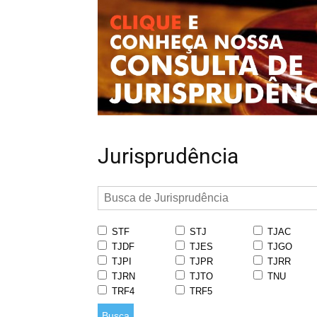
Jurisprudência
STF
STJ
TJAC
TJDF
TJES
TJGO
TJPI
TJPR
TJRR
TJRN
TJTO
TNU
TRF4
TRF5
Busca