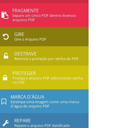
FRAGMENTE
Separe um único PDF dentre diversos
arquivos PDF
GIRE
Gire o Arquivo PDF
DESTRAVE
Remova a proteção por senha do PDF
PROTEGER
Proteja o arquivo PDF adicionando senha
no PDF
MARCA D`ÁGUA
Estampe uma imagem como uma marca
d`água do arquivo PDF
REPARE
Repare o arquivo PDF danificado