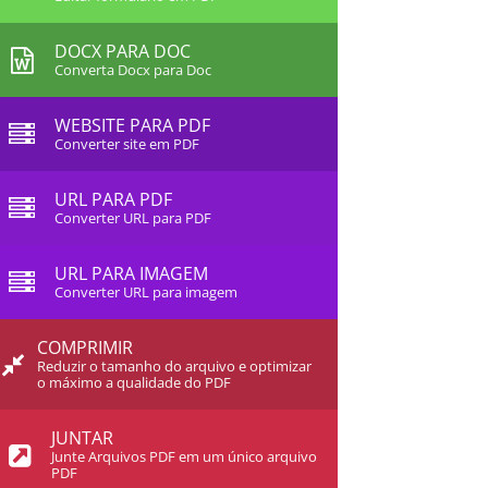
DOCX PARA DOC
Converta Docx para Doc
WEBSITE PARA PDF
Converter site em PDF
URL PARA PDF
Converter URL para PDF
URL PARA IMAGEM
Converter URL para imagem
COMPRIMIR
Reduzir o tamanho do arquivo e optimizar
o máximo a qualidade do PDF
JUNTAR
Junte Arquivos PDF em um único arquivo
PDF