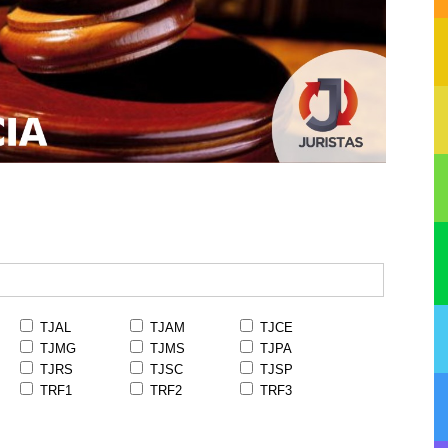
TJAL
TJAM
TJCE
TJMG
TJMS
TJPA
TJRS
TJSC
TJSP
TRF1
TRF2
TRF3