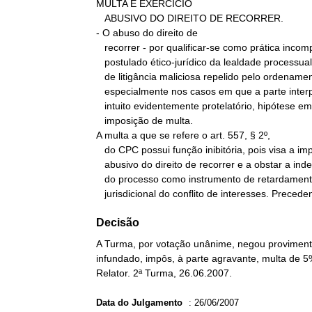
MULTA E EXERCÍCIO

   ABUSIVO DO DIREITO DE RECORRER.

- O abuso do direito de

   recorrer - por qualificar-se como prática incompatível com o

   postulado ético-jurídico da lealdade processual - constitui ato

   de litigância maliciosa repelido pelo ordenamento positivo,

   especialmente nos casos em que a parte interpõe recurso com

   intuito evidentemente protelatório, hipótese em que se legitima a

   imposição de multa.

A multa a que se refere o art. 557, § 2º,

   do CPC possui função inibitória, pois visa a impedir o exercício

   abusivo do direito de recorrer e a obstar a indevida utilização

   do processo como instrumento de retardamento da solução

   jurisdicional do conflito de interesses. Precede
Decisão
A Turma, por votação unânime, negou provimento
infundado, impôs, à parte agravante, multa de 5
Relator. 2ª Turma, 26.06.2007.
Data do Julgamento
:
26/06/2007