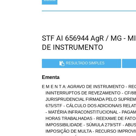
STF AI 656944 AgR / MG -
DE INSTRUMENTO
RESULTADO SIMPLES
Ementa
E M E N T A: AGRAVO DE INSTRUMENTO - RE
   ININTERRUPTOS DE REVEZAMENTO - CF/88, ART. 7º, XIV - DIRETRIZ

   JURISPRUDENCIAL FIRMADA PELO SUPREMO TRIBUNAL FEDERAL - SÚMULA

   675/STF - CÁLCULO DOS ADICIONAIS RELATIVOS ÀS HORAS SUPLEMENTARES

   - MATÉRIA INFRACONSTITUCIONAL - PAGAMENTO DA SÉTIMA E DA OITAVA

   HORAS TRABALHADAS - REEXAME DE FATOS E DE PROVAS -

   IMPOSSIBILIDADE - SÚMULA 279/STF - ABUSO DO DIREITO DE RECORRER -

   IMPOSIÇÃO DE MULTA - RECURSO IMPROVIDO.
