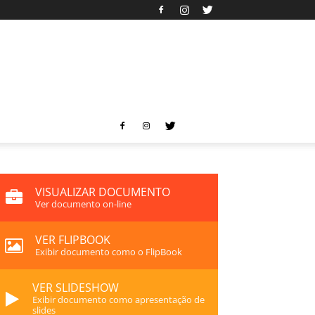
VISUALIZAR DOCUMENTO
Ver documento on-line
VER FLIPBOOK
Exibir documento como o FlipBook
VER SLIDESHOW
Exibir documento como apresentação de
slides