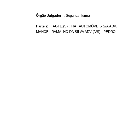
Órgão Julgador
:
Segunda Turma
Parte(s)
:
AGTE.(S) : FIAT AUTOMÓVEIS S/A ADV
MANOEL RAMALHO DA SILVA ADV.(A/S) : PEDR