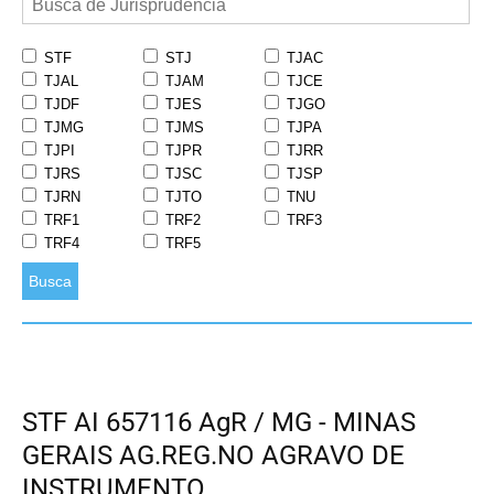
STF
STJ
TJAC
TJAL
TJAM
TJCE
TJDF
TJES
TJGO
TJMG
TJMS
TJPA
TJPI
TJPR
TJRR
TJRS
TJSC
TJSP
TJRN
TJTO
TNU
TRF1
TRF2
TRF3
TRF4
TRF5
Busca
STF AI 657116 AgR / MG - MINAS
GERAIS AG.REG.NO AGRAVO DE
INSTRUMENTO