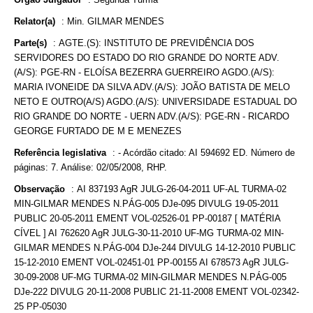
Relator(a)
:
Min. GILMAR MENDES
Parte(s)
:
AGTE.(S): INSTITUTO DE PREVIDÊNCIA DOS
SERVIDORES DO ESTADO DO RIO GRANDE DO NORTE ADV.
(A/S): PGE-RN - ELOÍSA BEZERRA GUERREIRO AGDO.(A/S):
MARIA IVONEIDE DA SILVA ADV.(A/S): JOÃO BATISTA DE MELO
NETO E OUTRO(A/S) AGDO.(A/S): UNIVERSIDADE ESTADUAL DO
RIO GRANDE DO NORTE - UERN ADV.(A/S): PGE-RN - RICARDO
GEORGE FURTADO DE M E MENEZES
Referência legislativa
:
- Acórdão citado: AI 594692 ED. Número de
páginas: 7. Análise: 02/05/2008, RHP.
Observação
:
AI 837193 AgR JULG-26-04-2011 UF-AL TURMA-02
MIN-GILMAR MENDES N.PÁG-005 DJe-095 DIVULG 19-05-2011
PUBLIC 20-05-2011 EMENT VOL-02526-01 PP-00187 [ MATÉRIA
CÍVEL ] AI 762620 AgR JULG-30-11-2010 UF-MG TURMA-02 MIN-
GILMAR MENDES N.PÁG-004 DJe-244 DIVULG 14-12-2010 PUBLIC
15-12-2010 EMENT VOL-02451-01 PP-00155 AI 678573 AgR JULG-
30-09-2008 UF-MG TURMA-02 MIN-GILMAR MENDES N.PÁG-005
DJe-222 DIVULG 20-11-2008 PUBLIC 21-11-2008 EMENT VOL-02342-
25 PP-05030