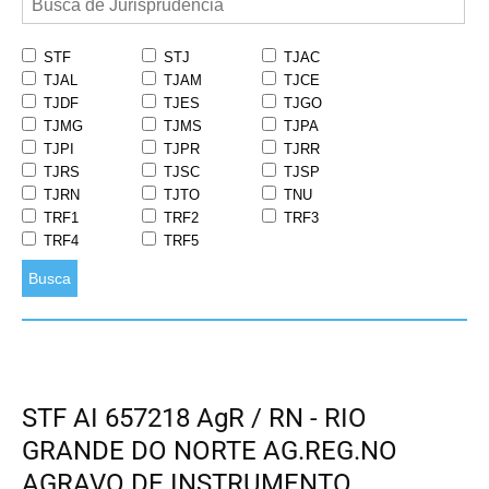
STF
STJ
TJAC
TJAL
TJAM
TJCE
TJDF
TJES
TJGO
TJMG
TJMS
TJPA
TJPI
TJPR
TJRR
TJRS
TJSC
TJSP
TJRN
TJTO
TNU
TRF1
TRF2
TRF3
TRF4
TRF5
Busca
STF AI 657218 AgR / RN - RIO
GRANDE DO NORTE AG.REG.NO
AGRAVO DE INSTRUMENTO