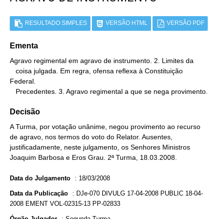
RESULTADO SIMPLES
VERSÃO HTML
VERSÃO PDF
Ementa
Agravo regimental em agravo de instrumento. 2. Limites da

   coisa julgada. Em regra, ofensa reflexa à Constituição 
Federal.

   Precedentes. 3. Agravo regimental a que se nega provimento.
Decisão
A Turma, por votação unânime, negou provimento ao recurso
de agravo, nos termos do voto do Relator. Ausentes,
justificadamente, neste julgamento, os Senhores Ministros
Joaquim Barbosa e Eros Grau. 2ª Turma, 18.03.2008.
Data do Julgamento
:
18/03/2008
Data da Publicação
:
DJe-070 DIVULG 17-04-2008 PUBLIC 18-04-
2008 EMENT VOL-02315-13 PP-02833
Órgão Julgador
:
Segunda Turma