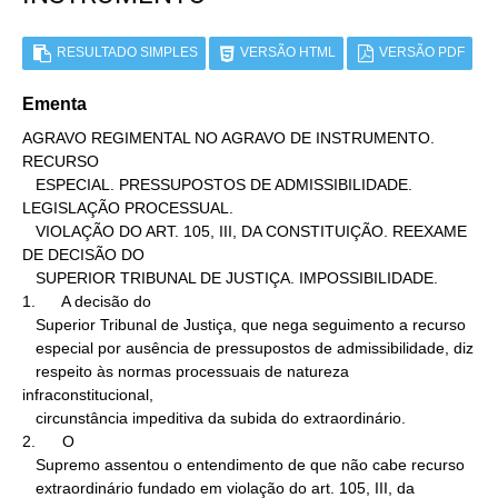
RESULTADO SIMPLES
VERSÃO HTML
VERSÃO PDF
Ementa
AGRAVO REGIMENTAL NO AGRAVO DE INSTRUMENTO. 
RECURSO

   ESPECIAL. PRESSUPOSTOS DE ADMISSIBILIDADE. 
LEGISLAÇÃO PROCESSUAL.

   VIOLAÇÃO DO ART. 105, III, DA CONSTITUIÇÃO. REEXAME 
DE DECISÃO DO

   SUPERIOR TRIBUNAL DE JUSTIÇA. IMPOSSIBILIDADE.

1.      A decisão do

   Superior Tribunal de Justiça, que nega seguimento a recurso

   especial por ausência de pressupostos de admissibilidade, diz

   respeito às normas processuais de natureza 
infraconstitucional,

   circunstância impeditiva da subida do extraordinário.

2.      O

   Supremo assentou o entendimento de que não cabe recurso

   extraordinário fundado em violação do art. 105, III, da
