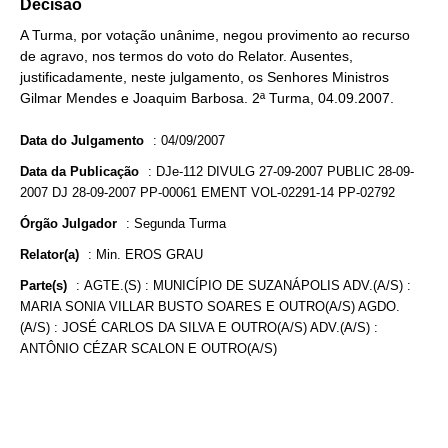
Decisão
A Turma, por votação unânime, negou provimento ao recurso
de agravo, nos termos do voto do Relator. Ausentes,
justificadamente, neste julgamento, os Senhores Ministros
Gilmar Mendes e Joaquim Barbosa. 2ª Turma, 04.09.2007.
Data do Julgamento
:
04/09/2007
Data da Publicação
:
DJe-112 DIVULG 27-09-2007 PUBLIC 28-09-
2007 DJ 28-09-2007 PP-00061 EMENT VOL-02291-14 PP-02792
Órgão Julgador
:
Segunda Turma
Relator(a)
:
Min. EROS GRAU
Parte(s)
:
AGTE.(S) : MUNICÍPIO DE SUZANÁPOLIS ADV.(A/S) :
MARIA SONIA VILLAR BUSTO SOARES E OUTRO(A/S) AGDO.
(A/S) : JOSÉ CARLOS DA SILVA E OUTRO(A/S) ADV.(A/S) :
ANTÔNIO CÉZAR SCALON E OUTRO(A/S)