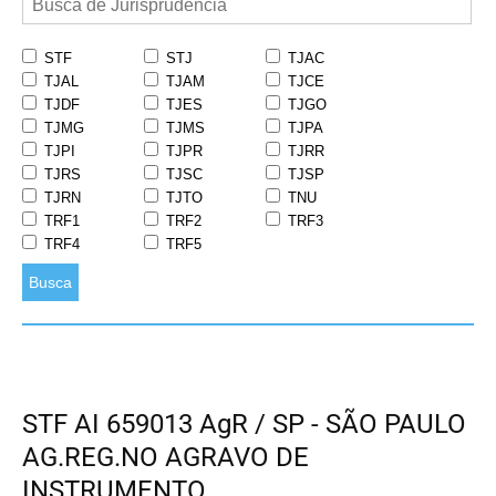
STF
STJ
TJAC
TJAL
TJAM
TJCE
TJDF
TJES
TJGO
TJMG
TJMS
TJPA
TJPI
TJPR
TJRR
TJRS
TJSC
TJSP
TJRN
TJTO
TNU
TRF1
TRF2
TRF3
TRF4
TRF5
Busca
STF AI 659013 AgR / SP - SÃO PAULO
AG.REG.NO AGRAVO DE
INSTRUMENTO