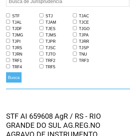
STF
STJ
TJAC
TJAL
TJAM
TJCE
TJDF
TJES
TJGO
TJMG
TJMS
TJPA
TJPI
TJPR
TJRR
TJRS
TJSC
TJSP
TJRN
TJTO
TNU
TRF1
TRF2
TRF3
TRF4
TRF5
Busca
STF AI 659608 AgR / RS - RIO
GRANDE DO SUL AG.REG.NO
AGRAVO DE INSTRUMENTO