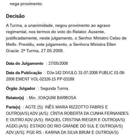
   nega provimento.
Decisão
A Turma, a unanimidade, negou provimento ao agravo
regimental, nos termos do voto do Relator. Ausente,
justificadamente, neste julgamento, o Senhor Ministro Celso de
Mello. Presidiu, este julgamento, a Senhora Ministra Ellen
Gracie. 2ª Turma, 27.05.2008.
Data do Julgamento
:
27/05/2008
Data da Publicação
:
DJe-142 DIVULG 31-07-2008 PUBLIC 01-08-
2008 EMENT VOL-02326-15 PP-03189
Órgão Julgador
:
Segunda Turma
Relator(a)
:
Min. JOAQUIM BARBOSA
Parte(s)
:
AGTE.(S): INÊS MARIA RIZZOTTO FABRIS E
OUTRO(A/S) ADV.(A/S): CÍNTIA ROBERTA DA CUNHA FERNANDES
E OUTRO ADV.(A/S): RAQUEL CRISTINA RIEGER E OUTRO(A/S)
AGDO.(A/S): ESTADO DO RIO GRANDE DO SUL E OUTRO(A/S)
ADV.(A/S): PGE-RS - KARINA DA SILVA BRUM E OUTRO(A/S)