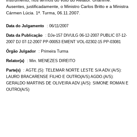
instrumento, nos termos do voto do Relator. Unânime.
Ausentes, justificadamente, o Ministro Carlos Britto e a Ministra
Cármen Lúcia. 1ª. Turma, 06.11.2007.
Data do Julgamento
:
06/11/2007
Data da Publicação
:
DJe-157 DIVULG 06-12-2007 PUBLIC 07-12-
2007 DJ 07-12-2007 PP-00053 EMENT VOL-02302-15 PP-03081
Órgão Julgador
:
Primeira Turma
Relator(a)
:
Min. MENEZES DIREITO
Parte(s)
:
AGTE.(S): TELEMAR NORTE LESTE S/A ADV.(A/S):
LAURO BRACARENSE FILHO E OUTRO(A/S) AGDO.(A/S):
GERALDO MARTINS DE OLIVEIRA ADV.(A/S): SIMONE ROMAN E
OUTRO(A/S)