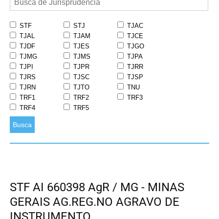
STF
STJ
TJAC
TJAL
TJAM
TJCE
TJDF
TJES
TJGO
TJMG
TJMS
TJPA
TJPI
TJPR
TJRR
TJRS
TJSC
TJSP
TJRN
TJTO
TNU
TRF1
TRF2
TRF3
TRF4
TRF5
Busca
STF AI 660398 AgR / MG - MINAS
GERAIS AG.REG.NO AGRAVO DE
INSTRUMENTO