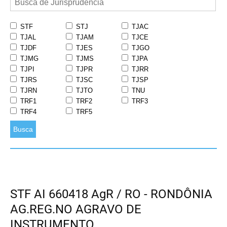
STF
STJ
TJAC
TJAL
TJAM
TJCE
TJDF
TJES
TJGO
TJMG
TJMS
TJPA
TJPI
TJPR
TJRR
TJRS
TJSC
TJSP
TJRN
TJTO
TNU
TRF1
TRF2
TRF3
TRF4
TRF5
Busca
STF AI 660418 AgR / RO - RONDÔNIA
AG.REG.NO AGRAVO DE
INSTRUMENTO