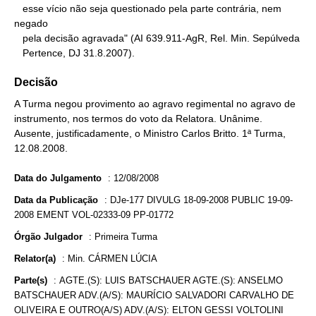
   esse vício não seja questionado pela parte contrária, nem 
negado

   pela decisão agravada" (AI 639.911-AgR, Rel. Min. Sepúlveda

   Pertence, DJ 31.8.2007).
Decisão
A Turma negou provimento ao agravo regimental no agravo de
instrumento, nos termos do voto da Relatora. Unânime.
Ausente, justificadamente, o Ministro Carlos Britto. 1ª Turma,
12.08.2008.
Data do Julgamento
:
12/08/2008
Data da Publicação
:
DJe-177 DIVULG 18-09-2008 PUBLIC 19-09-
2008 EMENT VOL-02333-09 PP-01772
Órgão Julgador
:
Primeira Turma
Relator(a)
:
Min. CÁRMEN LÚCIA
Parte(s)
:
AGTE.(S): LUIS BATSCHAUER AGTE.(S): ANSELMO
BATSCHAUER ADV.(A/S): MAURÍCIO SALVADORI CARVALHO DE
OLIVEIRA E OUTRO(A/S) ADV.(A/S): ELTON GESSI VOLTOLINI