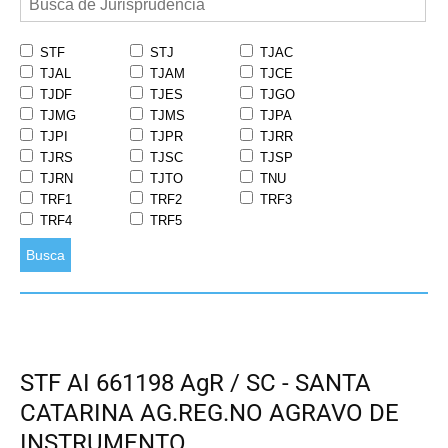
STF
STJ
TJAC
TJAL
TJAM
TJCE
TJDF
TJES
TJGO
TJMG
TJMS
TJPA
TJPI
TJPR
TJRR
TJRS
TJSC
TJSP
TJRN
TJTO
TNU
TRF1
TRF2
TRF3
TRF4
TRF5
Busca
STF AI 661198 AgR / SC - SANTA
CATARINA AG.REG.NO AGRAVO DE
INSTRUMENTO