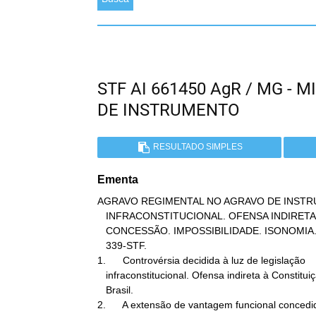
STF AI 661450 AgR / MG -
DE INSTRUMENTO
RESULTADO SIMPLES
Ementa
AGRAVO REGIMENTAL NO AGRAVO DE INSTR
   INFRACONSTITUCIONAL. OFENSA INDIRETA. VANTAGEM FUNCIONAL.

   CONCESSÃO. IMPOSSIBILIDADE. ISONOMIA. INOCORRÊNCIA. SÚMULA

   339-STF.

1.      Controvérsia decidida à luz de legislação

   infraconstitucional. Ofensa indireta à Constituição do

   Brasil.

2.      A extensão de vantagem funcional concedid