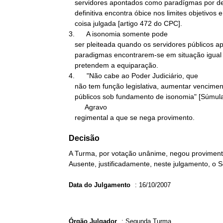
   servidores apontados como paradígmas por decisão judicial

   definitiva encontra óbice nos limites objetivos e subjetivos da

   coisa julgada [artigo 472 do CPC].

3.      A isonomia somente pode

   ser pleiteada quando os servidores públicos apontados como

   paradigmas encontrarem-se em situação igual à daqueles que

   pretendem a equiparação.

4.      "Não cabe ao Poder Judiciário, que

   não tem função legislativa, aumentar vencimentos de servidores

   públicos sob fundamento de isonomia" [Súmula 339-STF].

        Agravo

   regimental a que se nega provimento.
Decisão
A Turma, por votação unânime, negou provimento
Ausente, justificadamente, neste julgamento, o 
Data do Julgamento
:
16/10/2007
Órgão Julgador
:
Segunda Turma