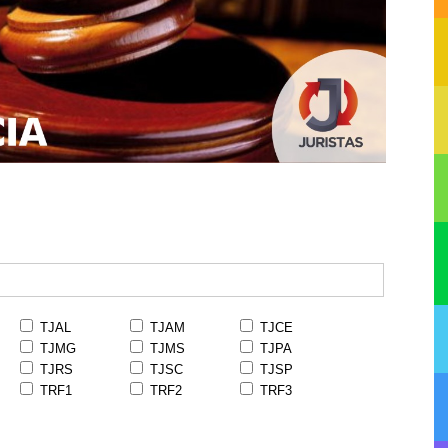
TJAL
TJAM
TJCE
TJMG
TJMS
TJPA
TJRS
TJSC
TJSP
TRF1
TRF2
TRF3