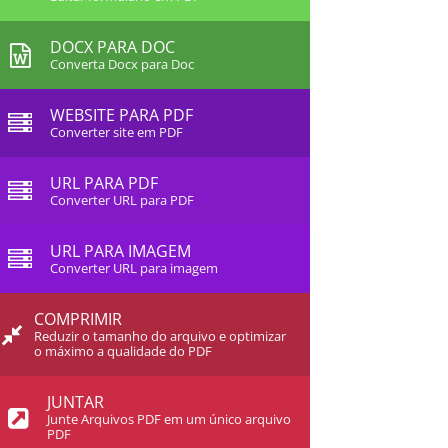
DOCX PARA DOC
Converta Docx para Doc
WEBSITE PARA PDF
Converter site em PDF
URL PARA PDF
Converter URL para PDF
URL PARA IMAGEM
Converter URL para imagem
COMPRIMIR
Reduzir o tamanho do arquivo e optimizar
o máximo a qualidade do PDF
JUNTAR
Junte Arquivos PDF em um único arquivo
PDF