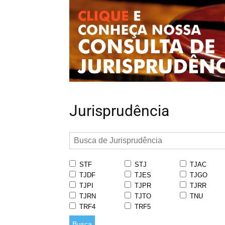
Jurisprudência
STF
STJ
TJAC
TJDF
TJES
TJGO
TJPI
TJPR
TJRR
TJRN
TJTO
TNU
TRF4
TRF5
Busca