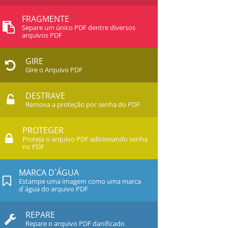
FRAGMENTE
Separe um único PDF dentre diversos
arquivos PDF
GIRE
Gire o Arquivo PDF
DESTRAVE
Remova a proteção por senha do PDF
PROTEGER
Proteja o arquivo PDF adicionando senha
no PDF
MARCA D`ÁGUA
Estampe uma imagem como uma marca
d`água do arquivo PDF
REPARE
Repare o arquivo PDF danificado