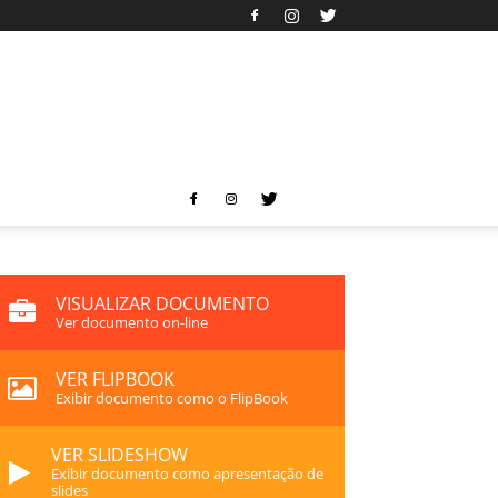
VISUALIZAR DOCUMENTO
Ver documento on-line
VER FLIPBOOK
Exibir documento como o FlipBook
VER SLIDESHOW
Exibir documento como apresentação de
slides