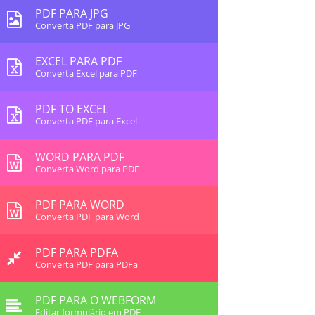
PDF PARA JPG
Converta PDF para JPG
EXCEL PARA PDF
Converta Excel para PDF
PDF TO EXCEL
Converta PDF para Excel
WORD PARA PDF
Converta Word para PDF
PDF PARA WORD
Converta PDF para Word
PDF PARA PDFA
Converta PDF para PDFa
PDF PARA O WEBFORM
Editar formulário em PDF