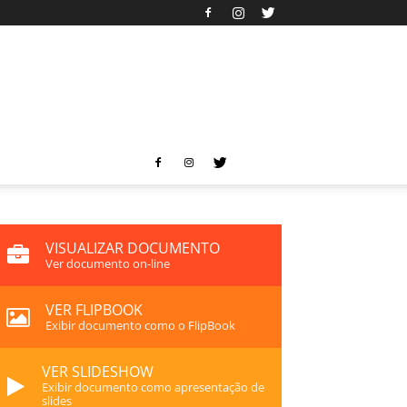
VISUALIZAR DOCUMENTO
Ver documento on-line
VER FLIPBOOK
Exibir documento como o FlipBook
VER SLIDESHOW
Exibir documento como apresentação de
slides