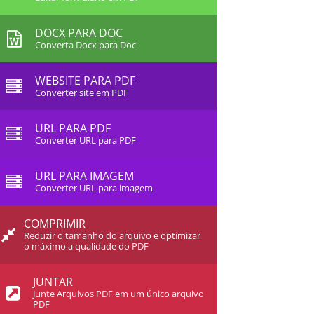
DOCX PARA DOC
Converta Docx para Doc
WEBSITE PARA PDF
Converter site em PDF
URL PARA PDF
Converter URL para PDF
URL PARA IMAGEM
Converter URL para imagem
COMPRIMIR
Reduzir o tamanho do arquivo e optimizar
o máximo a qualidade do PDF
JUNTAR
Junte Arquivos PDF em um único arquivo
PDF