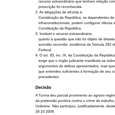
   recurso extraordinário que tenham relação com o delito cuja

   prescrição foi reconhecida.

2. As alegações de afronta à

   Constituição da República, se dependentes de reexame de normas

   infraconstitucionais, podem configurar ofensa apenas reflexa à

   Constituição da República.

3. Inviável o recurso extraordinário

   quanto à questão que não foi objeto de debate explícito pelo

   acórdão recorrido: incidência da Súmula 282 do Supremo Tribunal

   Federal.

4. O art. 93, inc. IX, da Constituição da República
   exige que o órgão judicante manifeste-se sobre todos os

   argumentos de defesa apresentados, mas que fundamente as razões

   que entendeu suficientes à formação de seu convencimento:

   precedentes.
Decisão
A Turma deu parcial provimento ao agravo regim
da pretensão punitiva contra o crime de esbulho
Unânime. Não participou, justificadamente, dest
28.10.2008.