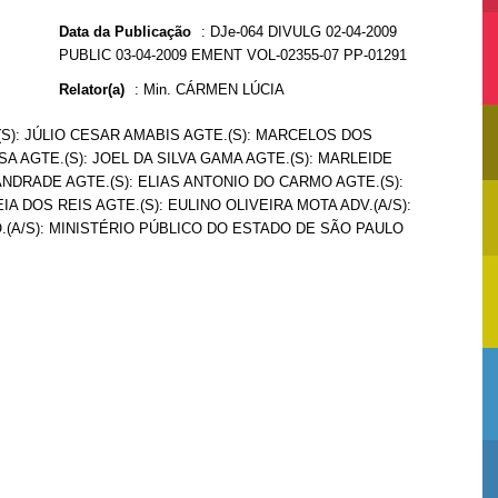
Data da Publicação
:
DJe-064 DIVULG 02-04-2009
PUBLIC 03-04-2009 EMENT VOL-02355-07 PP-01291
Relator(a)
:
Min. CÁRMEN LÚCIA
(S): JÚLIO CESAR AMABIS AGTE.(S): MARCELOS DOS
 AGTE.(S): JOEL DA SILVA GAMA AGTE.(S): MARLEIDE
ANDRADE AGTE.(S): ELIAS ANTONIO DO CARMO AGTE.(S):
A DOS REIS AGTE.(S): EULINO OLIVEIRA MOTA ADV.(A/S):
.(A/S): MINISTÉRIO PÚBLICO DO ESTADO DE SÃO PAULO