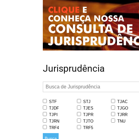
Jurisprudência
STF
STJ
TJAC
TJDF
TJES
TJGO
TJPI
TJPR
TJRR
TJRN
TJTO
TNU
TRF4
TRF5
Busca