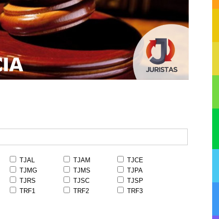
TJAL
TJAM
TJCE
TJMG
TJMS
TJPA
TJRS
TJSC
TJSP
TRF1
TRF2
TRF3