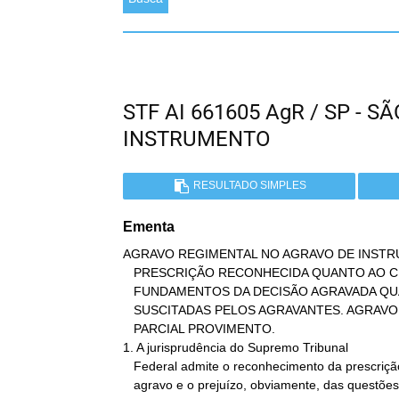
STF AI 661605 AgR / SP - 
INSTRUMENTO
RESULTADO SIMPLES
Ementa
AGRAVO REGIMENTAL NO AGRAVO DE INSTRU
   PRESCRIÇÃO RECONHECIDA QUANTO AO CRIME DE ESBULHO. MANUTENÇÃO DOS

   FUNDAMENTOS DA DECISÃO AGRAVADA QUANTO ÀS DEMAIS QUESTÕES

   SUSCITADAS PELOS AGRAVANTES. AGRAVO REGIMENTAL AO QUAL SE DÁ

   PARCIAL PROVIMENTO.

1. A jurisprudência do Supremo Tribunal

   Federal admite o reconhecimento da prescrição na pendência de

   agravo e o prejuízo, obviamente, das questões suscitadas no
