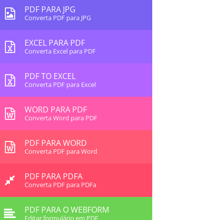
PDF PARA JPG
Converta PDF para JPG
EXCEL PARA PDF
Converta Excel para PDF
PDF TO EXCEL
Converta PDF para Excel
WORD PARA PDF
Converta Word para PDF
PDF PARA WORD
Converta PDF para Word
PDF PARA PDFA
Converta PDF para PDFa
PDF PARA O WEBFORM
Editar formulário em PDF