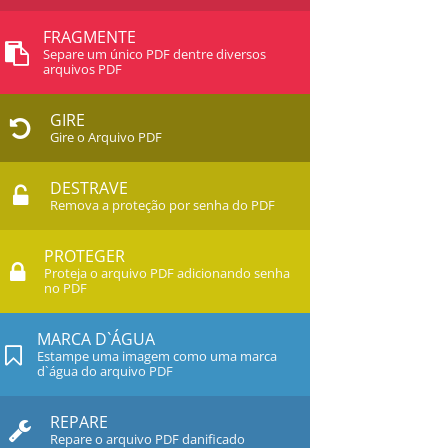
FRAGMENTE
Separe um único PDF dentre diversos
arquivos PDF
GIRE
Gire o Arquivo PDF
DESTRAVE
Remova a proteção por senha do PDF
PROTEGER
Proteja o arquivo PDF adicionando senha
no PDF
MARCA D`ÁGUA
Estampe uma imagem como uma marca
d`água do arquivo PDF
REPARE
Repare o arquivo PDF danificado