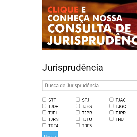
Jurisprudência
STF
STJ
TJAC
TJDF
TJES
TJGO
TJPI
TJPR
TJRR
TJRN
TJTO
TNU
TRF4
TRF5
Busca