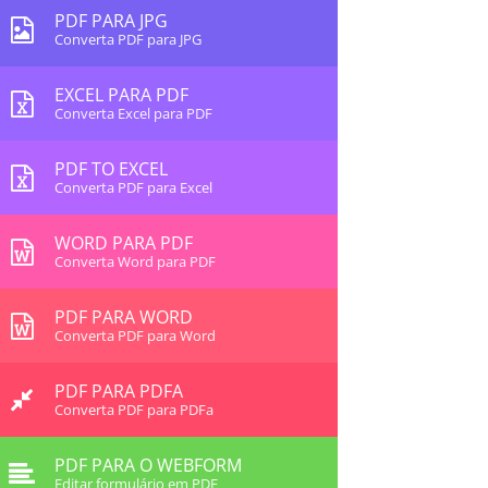
PDF PARA JPG
Converta PDF para JPG
EXCEL PARA PDF
Converta Excel para PDF
PDF TO EXCEL
Converta PDF para Excel
WORD PARA PDF
Converta Word para PDF
PDF PARA WORD
Converta PDF para Word
PDF PARA PDFA
Converta PDF para PDFa
PDF PARA O WEBFORM
Editar formulário em PDF