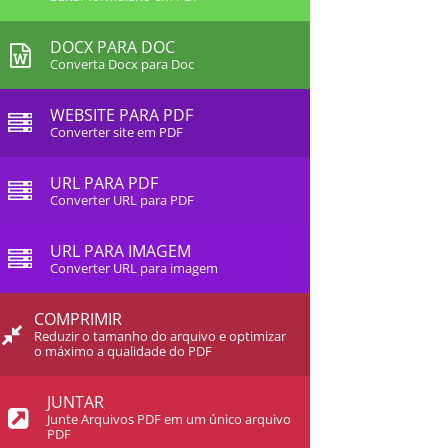
DOCX PARA DOC
Converta Docx para Doc
WEBSITE PARA PDF
Converter site em PDF
URL PARA PDF
Converter URL para PDF
URL PARA IMAGEM
Converter URL para imagem
COMPRIMIR
Reduzir o tamanho do arquivo e optimizar
o máximo a qualidade do PDF
JUNTAR
Junte Arquivos PDF em um único arquivo
PDF