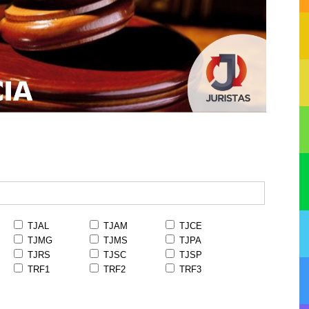
TJAL
TJAM
TJCE
TJMG
TJMS
TJPA
TJRS
TJSC
TJSP
TRF1
TRF2
TRF3