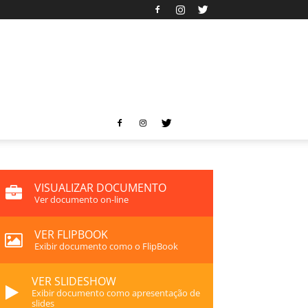
VISUALIZAR DOCUMENTO
Ver documento on-line
VER FLIPBOOK
Exibir documento como o FlipBook
VER SLIDESHOW
Exibir documento como apresentação de
slides