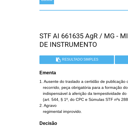
STF AI 661635 AgR / MG -
DE INSTRUMENTO
RESULTADO SIMPLES
Ementa
1. Ausente do traslado a certidão de publicação 
   recorrido, peça obrigatória para a formação do instrumento e

   indispensável à aferição da tempestividade do extraordinário

   (art. 544, § 1º, do CPC e Súmulas STF nºs 288 e 639).

2. Agravo

   regimental improvido.
Decisão