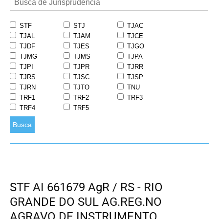
STF
STJ
TJAC
TJAL
TJAM
TJCE
TJDF
TJES
TJGO
TJMG
TJMS
TJPA
TJPI
TJPR
TJRR
TJRS
TJSC
TJSP
TJRN
TJTO
TNU
TRF1
TRF2
TRF3
TRF4
TRF5
Busca
STF AI 661679 AgR / RS - RIO
GRANDE DO SUL AG.REG.NO
AGRAVO DE INSTRUMENTO