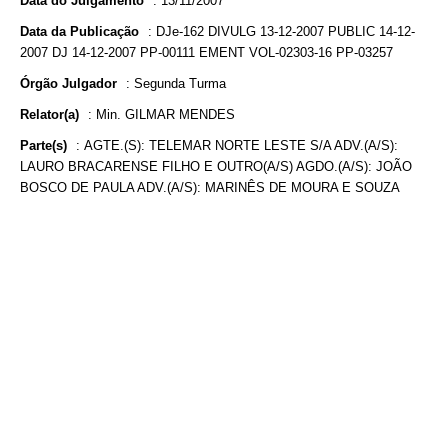
Data do Julgamento
:
13/11/2007
Data da Publicação
:
DJe-162 DIVULG 13-12-2007 PUBLIC 14-12-
2007 DJ 14-12-2007 PP-00111 EMENT VOL-02303-16 PP-03257
Órgão Julgador
:
Segunda Turma
Relator(a)
:
Min. GILMAR MENDES
Parte(s)
:
AGTE.(S): TELEMAR NORTE LESTE S/A ADV.(A/S):
LAURO BRACARENSE FILHO E OUTRO(A/S) AGDO.(A/S): JOÃO
BOSCO DE PAULA ADV.(A/S): MARINÊS DE MOURA E SOUZA