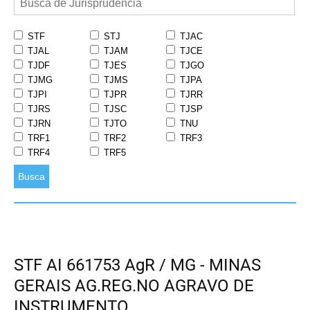
STF
STJ
TJAC
TJAL
TJAM
TJCE
TJDF
TJES
TJGO
TJMG
TJMS
TJPA
TJPI
TJPR
TJRR
TJRS
TJSC
TJSP
TJRN
TJTO
TNU
TRF1
TRF2
TRF3
TRF4
TRF5
Busca
STF AI 661753 AgR / MG - MINAS
GERAIS AG.REG.NO AGRAVO DE
INSTRUMENTO