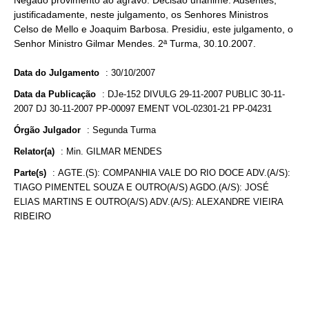
Negado provimento ao agravo. Decisão unânime. Ausentes,
justificadamente, neste julgamento, os Senhores Ministros
Celso de Mello e Joaquim Barbosa. Presidiu, este julgamento, o
Senhor Ministro Gilmar Mendes. 2ª Turma, 30.10.2007.
Data do Julgamento
:
30/10/2007
Data da Publicação
:
DJe-152 DIVULG 29-11-2007 PUBLIC 30-11-
2007 DJ 30-11-2007 PP-00097 EMENT VOL-02301-21 PP-04231
Órgão Julgador
:
Segunda Turma
Relator(a)
:
Min. GILMAR MENDES
Parte(s)
:
AGTE.(S): COMPANHIA VALE DO RIO DOCE ADV.(A/S):
TIAGO PIMENTEL SOUZA E OUTRO(A/S) AGDO.(A/S): JOSÉ
ELIAS MARTINS E OUTRO(A/S) ADV.(A/S): ALEXANDRE VIEIRA
RIBEIRO