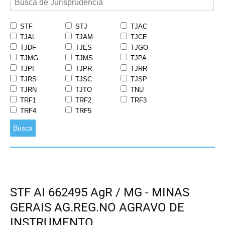
STF
STJ
TJAC
TJAL
TJAM
TJCE
TJDF
TJES
TJGO
TJMG
TJMS
TJPA
TJPI
TJPR
TJRR
TJRS
TJSC
TJSP
TJRN
TJTO
TNU
TRF1
TRF2
TRF3
TRF4
TRF5
Busca
STF AI 662495 AgR / MG - MINAS
GERAIS AG.REG.NO AGRAVO DE
INSTRUMENTO