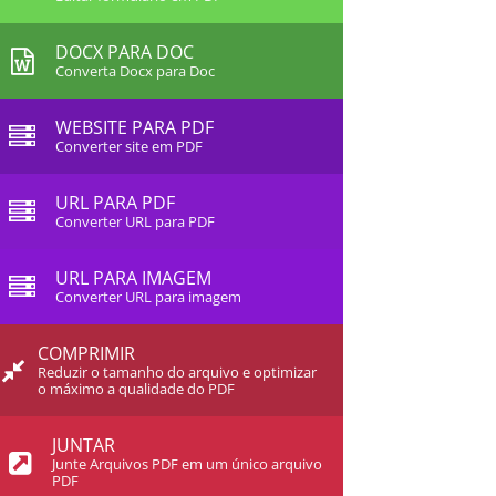
DOCX PARA DOC
Converta Docx para Doc
WEBSITE PARA PDF
Converter site em PDF
URL PARA PDF
Converter URL para PDF
URL PARA IMAGEM
Converter URL para imagem
COMPRIMIR
Reduzir o tamanho do arquivo e optimizar
o máximo a qualidade do PDF
JUNTAR
Junte Arquivos PDF em um único arquivo
PDF