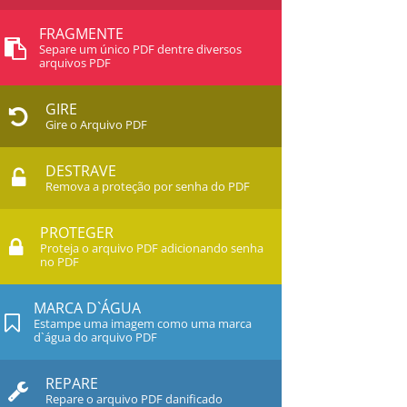
FRAGMENTE
Separe um único PDF dentre diversos
arquivos PDF
GIRE
Gire o Arquivo PDF
DESTRAVE
Remova a proteção por senha do PDF
PROTEGER
Proteja o arquivo PDF adicionando senha
no PDF
MARCA D`ÁGUA
Estampe uma imagem como uma marca
d`água do arquivo PDF
REPARE
Repare o arquivo PDF danificado