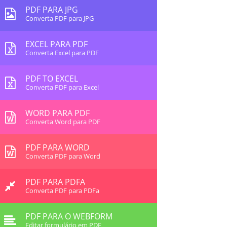
PDF PARA JPG
Converta PDF para JPG
EXCEL PARA PDF
Converta Excel para PDF
PDF TO EXCEL
Converta PDF para Excel
WORD PARA PDF
Converta Word para PDF
PDF PARA WORD
Converta PDF para Word
PDF PARA PDFA
Converta PDF para PDFa
PDF PARA O WEBFORM
Editar formulário em PDF