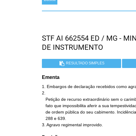
STF AI 662554 ED / MG - 
DE INSTRUMENTO
RESULTADO SIMPLES
Ementa
1. Embargos de declaração recebidos como agrav
2.

   Petição de recurso extraordinário sem o carimbo de protocolo,

   fato que impossibilita aferir a sua tempestividade, pressuposto

   de ordem pública do seu cabimento. Incidência das Súmulas STF nºs

   288 e 639.

3. Agravo regimental improvido.