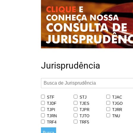
Jurisprudência
STF
STJ
TJAC
TJDF
TJES
TJGO
TJPI
TJPR
TJRR
TJRN
TJTO
TNU
TRF4
TRF5
Busca