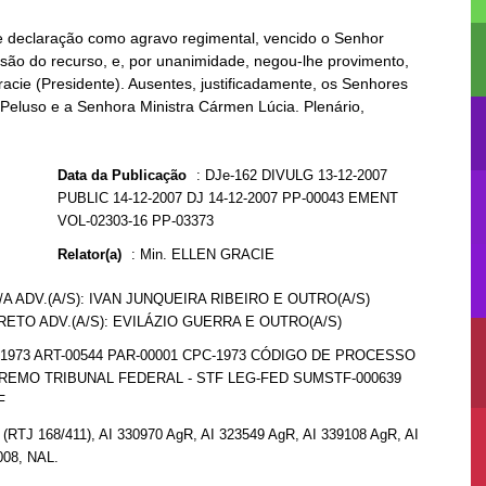
e declaração como agravo regimental, vencido o Senhor
rsão do recurso, e, por unanimidade, negou-lhe provimento,
racie (Presidente). Ausentes, justificadamente, os Senhores
Peluso e a Senhora Ministra Cármen Lúcia. Plenário,
Data da Publicação
:
DJe-162 DIVULG 13-12-2007
PUBLIC 14-12-2007 DJ 14-12-2007 PP-00043 EMENT
VOL-02303-16 PP-03373
Relator(a)
:
Min. ELLEN GRACIE
A ADV.(A/S): IVAN JUNQUEIRA RIBEIRO E OUTRO(A/S)
ETO ADV.(A/S): EVILÁZIO GUERRA E OUTRO(A/S)
-1973 ART-00544 PAR-00001 CPC-1973 CÓDIGO DE PROCESSO
REMO TRIBUNAL FEDERAL - STF LEG-FED SUMSTF-000639
F
 (RTJ 168/411), AI 330970 AgR, AI 323549 AgR, AI 339108 AgR, AI
008, NAL.