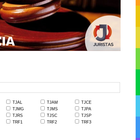
TJAL
TJAM
TJCE
TJMG
TJMS
TJPA
TJRS
TJSC
TJSP
TRF1
TRF2
TRF3