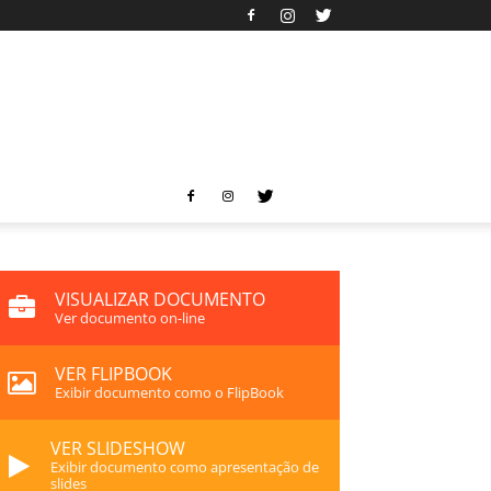
VISUALIZAR DOCUMENTO
Ver documento on-line
VER FLIPBOOK
Exibir documento como o FlipBook
VER SLIDESHOW
Exibir documento como apresentação de
slides