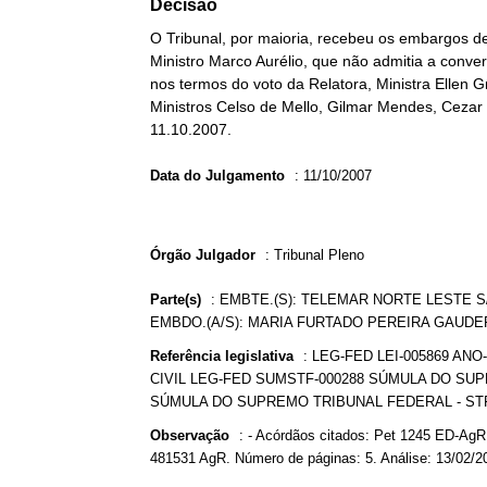
Decisão
O Tribunal, por maioria, recebeu os embargos d
Ministro Marco Aurélio, que não admitia a conve
nos termos do voto da Relatora, Ministra Ellen G
Ministros Celso de Mello, Gilmar Mendes, Cezar 
11.10.2007.
Data do Julgamento
:
11/10/2007
Órgão Julgador
:
Tribunal Pleno
Parte(s)
:
EMBTE.(S): TELEMAR NORTE LESTE S/
EMBDO.(A/S): MARIA FURTADO PEREIRA GAUDER
Referência legislativa
:
LEG-FED LEI-005869 ANO
CIVIL LEG-FED SUMSTF-000288 SÚMULA DO SUP
SÚMULA DO SUPREMO TRIBUNAL FEDERAL - ST
Observação
:
- Acórdãos citados: Pet 1245 ED-AgR
481531 AgR. Número de páginas: 5. Análise: 13/02/2