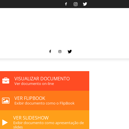
VISUALIZAR DOCUMENTO
Ver documento on-line
VER FLIPBOOK
Exibir documento como o FlipBook
VER SLIDESHOW
Exibir documento como apresentação de
slides