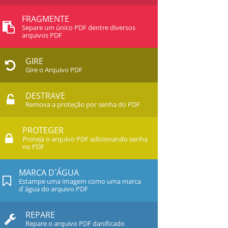
FRAGMENTE
Separe um único PDF dentre diversos
arquivos PDF
GIRE
Gire o Arquivo PDF
DESTRAVE
Remova a proteção por senha do PDF
PROTEGER
Proteja o arquivo PDF adicionando senha
no PDF
MARCA D`ÁGUA
Estampe uma imagem como uma marca
d`água do arquivo PDF
REPARE
Repare o arquivo PDF danificado