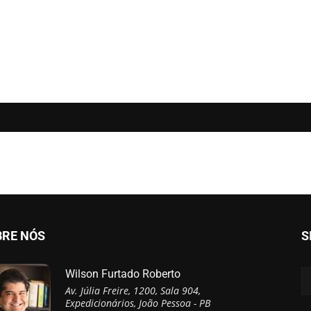
BRE NÓS
S
Wilson Furtado Roberto
Av. Júlia Freire, 1200, Sala 904,
Expedicionários, João Pessoa - PB