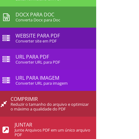
DOCX PARA DOC
Converta Docx para Doc
WEBSITE PARA PDF
Converter site em PDF
URL PARA PDF
Converter URL para PDF
URL PARA IMAGEM
Converter URL para imagem
COMPRIMIR
Reduzir o tamanho do arquivo e optimizar
o máximo a qualidade do PDF
JUNTAR
Junte Arquivos PDF em um único arquivo
PDF