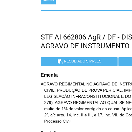
STF AI 662806 AgR / DF - 
AGRAVO DE INSTRUMENTO
RESULTADO SIMPLES
Ementa
AGRAVO REGIMENTAL NO AGRAVO DE INSTR
   CIVIL. PRODUÇÃO DE PROVA PERICIAL. IMPOSSIBILIDADE DA ANÁLISE DA

   LEGISLAÇÃO INFRACONSTITUCIONAL E DO REEXAME DE PROVAS (SÚMULA

   279). AGRAVO REGIMENTAL AO QUAL SE NEGA PROVIMENTO. Imposição de

   multa de 1% do valor corrigido da causa. Aplicação do art. 557, §

   2º, c/c arts. 14, inc. II e III, e 17, inc. VII, do Código de

   Processo Civil.