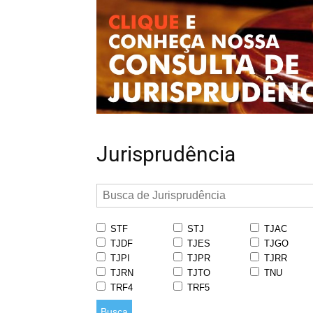
Jurisprudência
STF
STJ
TJAC
TJDF
TJES
TJGO
TJPI
TJPR
TJRR
TJRN
TJTO
TNU
TRF4
TRF5
Busca