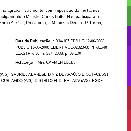
 no agravo instrumento, com imposição de multa, nos
julgamento o Ministro Carlos Britto. Não participaram,
Marco Aurélio, Presidente, e Menezes Direito. 1ª Turma,
Data da Publicação
:
DJe-107 DIVULG 12-06-2008
PUBLIC 13-06-2008 EMENT VOL-02323-08 PP-01548
LEXSTF v. 30, n. 357, 2008, p. 95-100
Relator(a)
:
Min. CÁRMEN LÚCIA
.(A/S): GABRIEL ABANESE DINIZ DE ARAÚJO E OUTRO(A/S)
URI AGDO.(A/S): DISTRITO FEDERAL ADV.(A/S): PGDF -