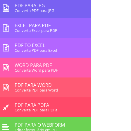
PDF PARA JPG
Converta PDF para JPG
EXCEL PARA PDF
Converta Excel para PDF
PDF TO EXCEL
Converta PDF para Excel
WORD PARA PDF
Converta Word para PDF
PDF PARA WORD
Converta PDF para Word
PDF PARA PDFA
Converta PDF para PDFa
PDF PARA O WEBFORM
Editar formulário em PDF