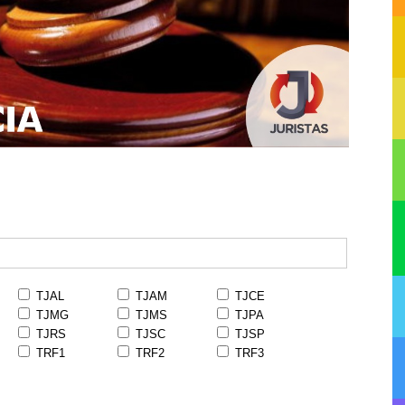
TJAL
TJAM
TJCE
TJMG
TJMS
TJPA
TJRS
TJSC
TJSP
TRF1
TRF2
TRF3