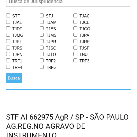
STF
STJ
TJAC
TJAL
TJAM
TJCE
TJDF
TJES
TJGO
TJMG
TJMS
TJPA
TJPI
TJPR
TJRR
TJRS
TJSC
TJSP
TJRN
TJTO
TNU
TRF1
TRF2
TRF3
TRF4
TRF5
Busca
STF AI 662975 AgR / SP - SÃO PAULO
AG.REG.NO AGRAVO DE
INSTRUMENTO