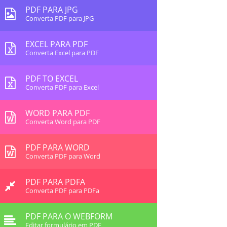
PDF PARA JPG
Converta PDF para JPG
EXCEL PARA PDF
Converta Excel para PDF
PDF TO EXCEL
Converta PDF para Excel
WORD PARA PDF
Converta Word para PDF
PDF PARA WORD
Converta PDF para Word
PDF PARA PDFA
Converta PDF para PDFa
PDF PARA O WEBFORM
Editar formulário em PDF