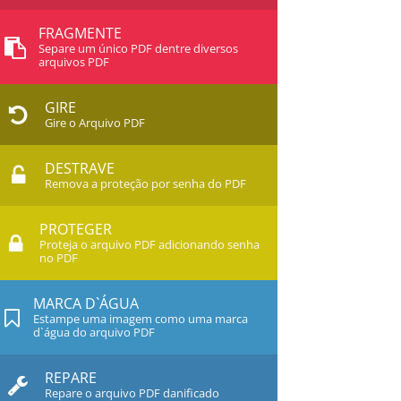
FRAGMENTE
Separe um único PDF dentre diversos
arquivos PDF
GIRE
Gire o Arquivo PDF
DESTRAVE
Remova a proteção por senha do PDF
PROTEGER
Proteja o arquivo PDF adicionando senha
no PDF
MARCA D`ÁGUA
Estampe uma imagem como uma marca
d`água do arquivo PDF
REPARE
Repare o arquivo PDF danificado