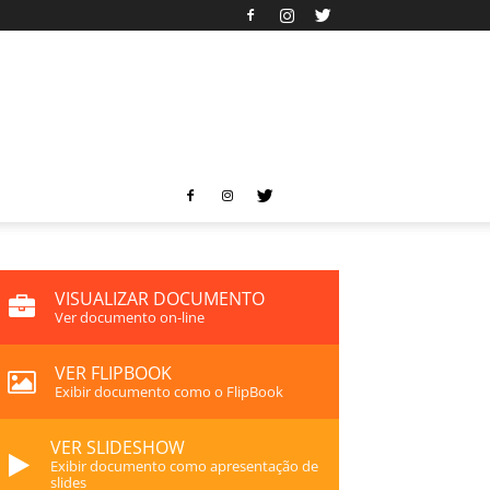
VISUALIZAR DOCUMENTO
Ver documento on-line
VER FLIPBOOK
Exibir documento como o FlipBook
VER SLIDESHOW
Exibir documento como apresentação de
slides