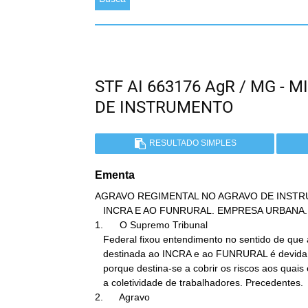
STF AI 663176 AgR / MG -
DE INSTRUMENTO
RESULTADO SIMPLES
Ementa
AGRAVO REGIMENTAL NO AGRAVO DE INSTR
   INCRA E AO FUNRURAL. EMPRESA URBANA.

1.      O Supremo Tribunal

   Federal fixou entendimento no sentido de que a contribuição

   destinada ao INCRA e ao FUNRURAL é devida por empresa urbana,

   porque destina-se a cobrir os riscos aos quais está sujeita toda

   a coletividade de trabalhadores. Precedentes.

2.      Agravo
