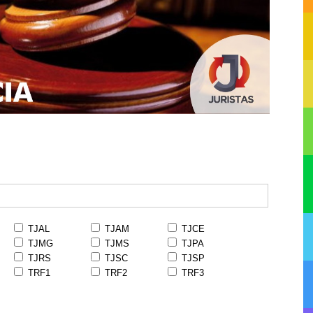
TJAL
TJAM
TJCE
TJMG
TJMS
TJPA
TJRS
TJSC
TJSP
TRF1
TRF2
TRF3