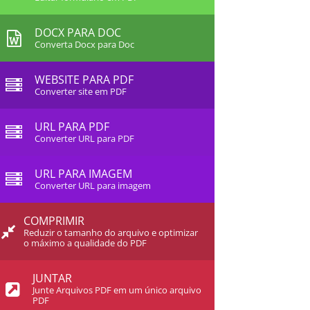
DOCX PARA DOC
Converta Docx para Doc
WEBSITE PARA PDF
Converter site em PDF
URL PARA PDF
Converter URL para PDF
URL PARA IMAGEM
Converter URL para imagem
COMPRIMIR
Reduzir o tamanho do arquivo e optimizar
o máximo a qualidade do PDF
JUNTAR
Junte Arquivos PDF em um único arquivo
PDF