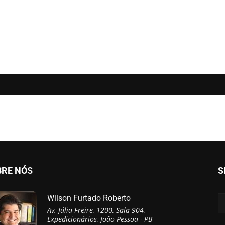
BRE NÓS
S
Wilson Furtado Roberto
Av. Júlia Freire, 1200, Sala 904,
Expedicionários, João Pessoa - PB