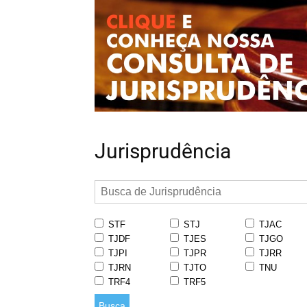
Jurisprudência
STF
STJ
TJAC
TJDF
TJES
TJGO
TJPI
TJPR
TJRR
TJRN
TJTO
TNU
TRF4
TRF5
Busca