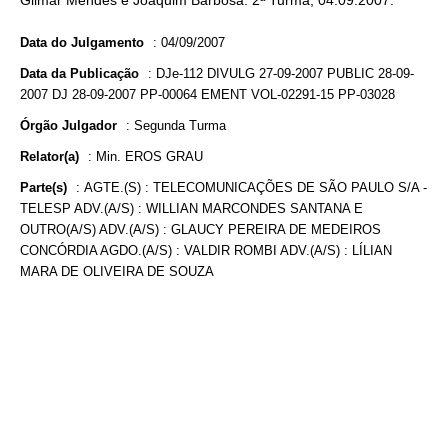
Gilmar Mendes e Joaquim Barbosa. 2ª Turma, 04.09.2007.
Data do Julgamento
:
04/09/2007
Data da Publicação
:
DJe-112 DIVULG 27-09-2007 PUBLIC 28-09-
2007 DJ 28-09-2007 PP-00064 EMENT VOL-02291-15 PP-03028
Órgão Julgador
:
Segunda Turma
Relator(a)
:
Min. EROS GRAU
Parte(s)
:
AGTE.(S) : TELECOMUNICAÇÕES DE SÃO PAULO S/A -
TELESP ADV.(A/S) : WILLIAN MARCONDES SANTANA E
OUTRO(A/S) ADV.(A/S) : GLAUCY PEREIRA DE MEDEIROS
CONCÓRDIA AGDO.(A/S) : VALDIR ROMBI ADV.(A/S) : LÍLIAN
MARA DE OLIVEIRA DE SOUZA