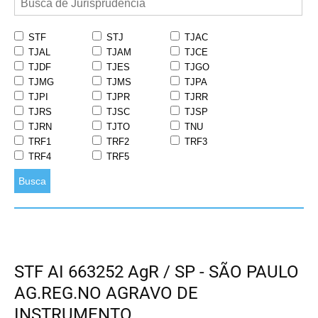
STF
STJ
TJAC
TJAL
TJAM
TJCE
TJDF
TJES
TJGO
TJMG
TJMS
TJPA
TJPI
TJPR
TJRR
TJRS
TJSC
TJSP
TJRN
TJTO
TNU
TRF1
TRF2
TRF3
TRF4
TRF5
Busca
STF AI 663252 AgR / SP - SÃO PAULO
AG.REG.NO AGRAVO DE
INSTRUMENTO