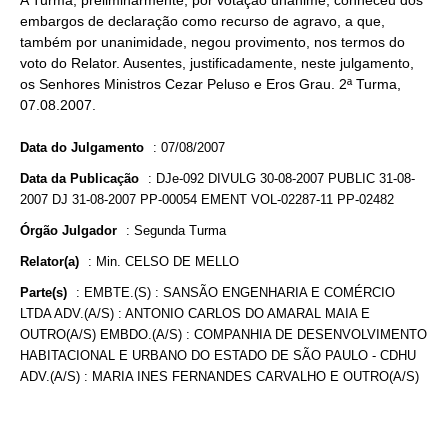
A Turma, preliminarmente, por votação unânime, conheceu dos
embargos de declaração como recurso de agravo, a que,
também por unanimidade, negou provimento, nos termos do
voto do Relator. Ausentes, justificadamente, neste julgamento,
os Senhores Ministros Cezar Peluso e Eros Grau. 2ª Turma,
07.08.2007.
Data do Julgamento
:
07/08/2007
Data da Publicação
:
DJe-092 DIVULG 30-08-2007 PUBLIC 31-08-
2007 DJ 31-08-2007 PP-00054 EMENT VOL-02287-11 PP-02482
Órgão Julgador
:
Segunda Turma
Relator(a)
:
Min. CELSO DE MELLO
Parte(s)
:
EMBTE.(S) : SANSÃO ENGENHARIA E COMÉRCIO
LTDA ADV.(A/S) : ANTONIO CARLOS DO AMARAL MAIA E
OUTRO(A/S) EMBDO.(A/S) : COMPANHIA DE DESENVOLVIMENTO
HABITACIONAL E URBANO DO ESTADO DE SÃO PAULO - CDHU
ADV.(A/S) : MARIA INES FERNANDES CARVALHO E OUTRO(A/S)