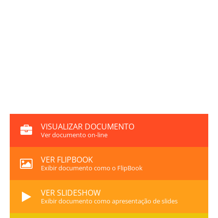
VISUALIZAR DOCUMENTO
Ver documento on-line
VER FLIPBOOK
Exibir documento como o FlipBook
VER SLIDESHOW
Exibir documento como apresentação de slides