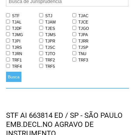
STF
STJ
TJAC
TJAL
TJAM
TJCE
TJDF
TJES
TJGO
TJMG
TJMS
TJPA
TJPI
TJPR
TJRR
TJRS
TJSC
TJSP
TJRN
TJTO
TNU
TRF1
TRF2
TRF3
TRF4
TRF5
Busca
STF AI 663814 ED / SP - SÃO PAULO
EMB.DECL.NO AGRAVO DE
INSTRUMENTO