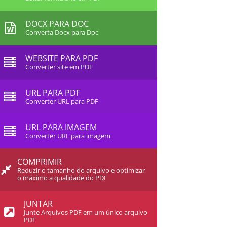
DOCX PARA DOC
Converta Docx para Doc
WEBSITE PARA PDF
Converter site em PDF
URL PARA PDF
Converter URL para PDF
URL PARA IMAGEM
Converter URL para imagem
COMPRIMIR
Reduzir o tamanho do arquivo e optimizar
o máximo a qualidade do PDF
JUNTAR
Junte Arquivos PDF em um único arquivo
PDF