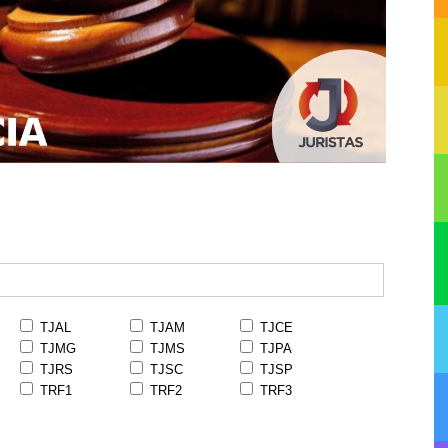
TJAL
TJAM
TJCE
TJMG
TJMS
TJPA
TJRS
TJSC
TJSP
TRF1
TRF2
TRF3