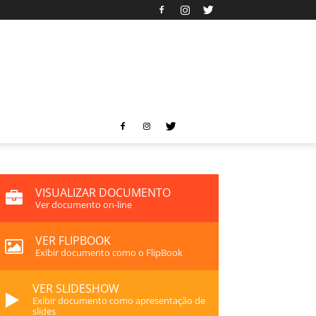
VISUALIZAR DOCUMENTO
Ver documento on-line
VER FLIPBOOK
Exibir documento como o FlipBook
VER SLIDESHOW
Exibir documento como apresentação de
slides