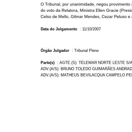
O Tribunal, por unanimidade, negou provimento 
do voto da Relatora, Ministra Ellen Gracie (Pres
Celso de Mello, Gilmar Mendes, Cezar Peluso e 
Data do Julgamento
:
11/10/2007
Órgão Julgador
:
Tribunal Pleno
Parte(s)
:
AGTE.(S): TELEMAR NORTE LESTE S/A
ADV.(A/S): BRUNO TOLEDO GUIMARÃES ANDRAD
ADV.(A/S): MATHEUS BEVILACQUA CAMPELO PE