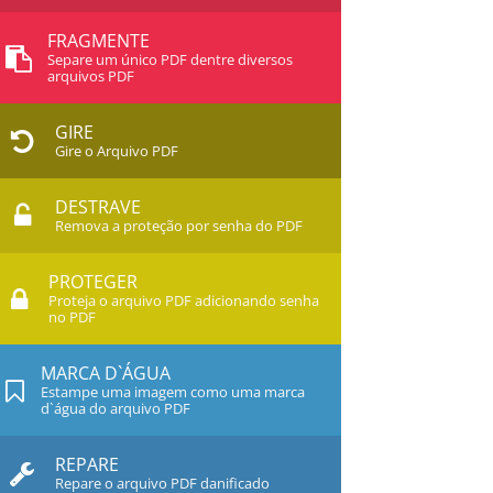
FRAGMENTE
Separe um único PDF dentre diversos
arquivos PDF
GIRE
Gire o Arquivo PDF
DESTRAVE
Remova a proteção por senha do PDF
PROTEGER
Proteja o arquivo PDF adicionando senha
no PDF
MARCA D`ÁGUA
Estampe uma imagem como uma marca
d`água do arquivo PDF
REPARE
Repare o arquivo PDF danificado