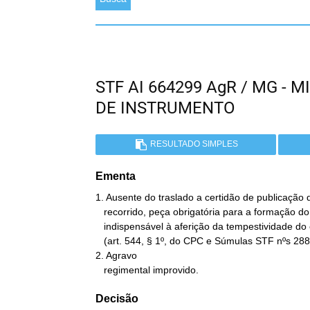
STF AI 664299 AgR / MG -
DE INSTRUMENTO
RESULTADO SIMPLES
Ementa
1. Ausente do traslado a certidão de publicação 
   recorrido, peça obrigatória para a formação do instrumento e

   indispensável à aferição da tempestividade do extraordinário

   (art. 544, § 1º, do CPC e Súmulas STF nºs 288 e 639).

2. Agravo

   regimental improvido.
Decisão