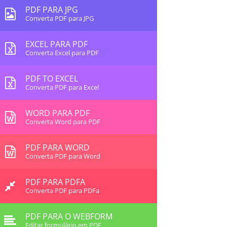
PDF PARA JPG
Converta PDF para JPG
EXCEL PARA PDF
Converta Excel para PDF
PDF TO EXCEL
Converta PDF para Excel
WORD PARA PDF
Converta Word para PDF
PDF PARA WORD
Converta PDF para Word
PDF PARA PDFA
Converta PDF para PDFa
PDF PARA O WEBFORM
Editar formulário em PDF