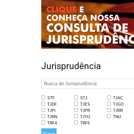
Jurisprudência
STF
STJ
TJAC
TJDF
TJES
TJGO
TJPI
TJPR
TJRR
TJRN
TJTO
TNU
TRF4
TRF5
Busca