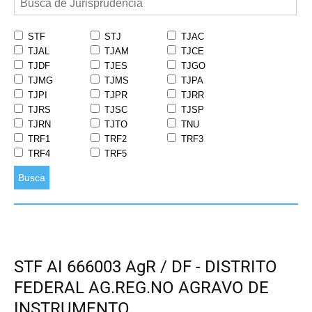
STF
STJ
TJAC
TJAL
TJAM
TJCE
TJDF
TJES
TJGO
TJMG
TJMS
TJPA
TJPI
TJPR
TJRR
TJRS
TJSC
TJSP
TJRN
TJTO
TNU
TRF1
TRF2
TRF3
TRF4
TRF5
Busca
STF AI 666003 AgR / DF - DISTRITO
FEDERAL AG.REG.NO AGRAVO DE
INSTRUMENTO