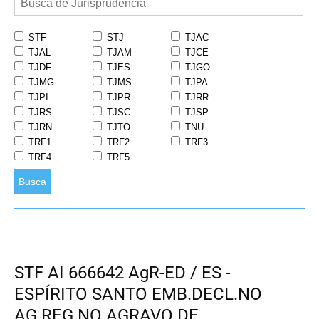
STF
STJ
TJAC
TJAL
TJAM
TJCE
TJDF
TJES
TJGO
TJMG
TJMS
TJPA
TJPI
TJPR
TJRR
TJRS
TJSC
TJSP
TJRN
TJTO
TNU
TRF1
TRF2
TRF3
TRF4
TRF5
Busca
STF AI 666642 AgR-ED / ES -
ESPÍRITO SANTO EMB.DECL.NO
AG.REG.NO AGRAVO DE